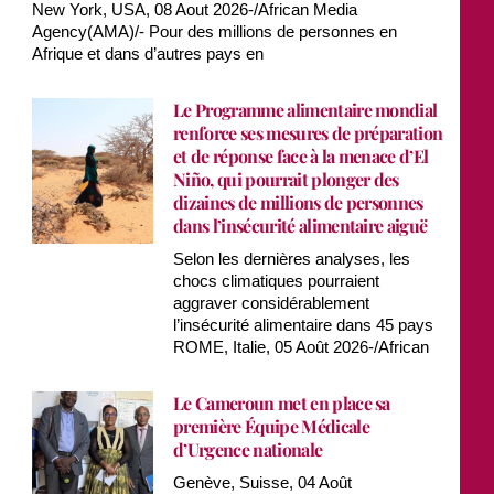
New York, USA, 08 Aout 2026-/African Media
Agency(AMA)/- Pour des millions de personnes en
Afrique et dans d’autres pays en
Le Programme alimentaire mondial
renforce ses mesures de préparation
et de réponse face à la menace d’El
Niño, qui pourrait plonger des
dizaines de millions de personnes
dans l’insécurité alimentaire aiguë
Selon les dernières analyses, les
chocs climatiques pourraient
aggraver considérablement
l’insécurité alimentaire dans 45 pays
ROME, Italie, 05 Août 2026-/African
Le Cameroun met en place sa
première Équipe Médicale
d’Urgence nationale
Genève, Suisse, 04 Août