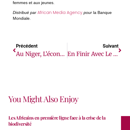
femmes et aux jeunes.
African Media Agency
Distribué par
pour
la Banque
Mondiale.
Précédent
Suivant
Au Niger, L’économie Devrait Se Redresser Grâce Aux Recettes Pétrolières
En Finir Avec Le Paludisme, La Conversation Du Professeur Abdoulaye Diabaté Avec Bill Gates
You Might Also Enjoy
Les Africains en première ligne face à la crise de la
biodiversité