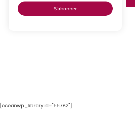
S'abonner
[oceanwp_library id="66782"]