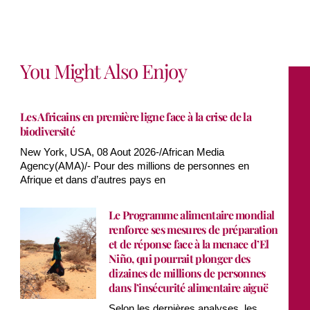
You Might Also Enjoy
Les Africains en première ligne face à la crise de la
biodiversité
New York, USA, 08 Aout 2026-/African Media
Agency(AMA)/- Pour des millions de personnes en
Afrique et dans d’autres pays en
Le Programme alimentaire mondial
renforce ses mesures de préparation
et de réponse face à la menace d’El
Niño, qui pourrait plonger des
dizaines de millions de personnes
dans l’insécurité alimentaire aiguë
Selon les dernières analyses, les