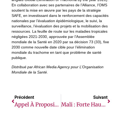
En collaboration avec ses partenaires de l’Alliance, l’OMS
soutient la mise en œuvre par les pays de la stratégie
SAFE, en investissant dans le renforcement des capacités
nationales par l’évaluation épidémiologique, le suivi, la
surveillance, l’évaluation des projets et la mobilisation des
ressources. La feuille de route sur les maladies tropicales
négligées 2021-2030, approuvée par l’Assemblée
mondiale de la Santé en 2020 par sa décision 73 (33), fixe
2030 comme nouvelle date cible pour l’élimination
mondiale du trachome en tant que problème de santé
publique.
Distribué par African Media Agency pour L’Organisation
Mondiale de la Santé.
Précédent
Suivant
Appel À Propositions Lancé Par Niyel Pour Une Collaboration Croisée En Matière De Recherche Sur La Gouvernance Des Données En Afrique
Mali : Forte Hausse Des Violations Et Atteintes Aux Droits Humains Au 1er Trimestre 2022, Selon La MINUSMA