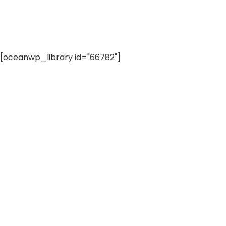
[oceanwp_library id="66782"]