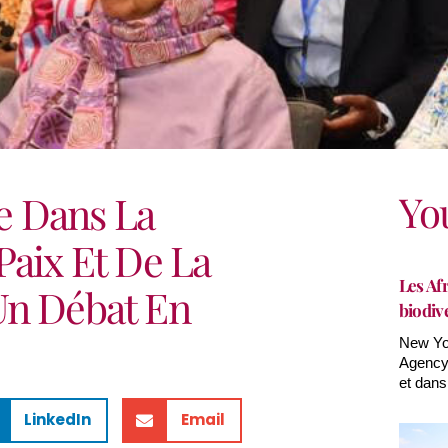
Yo
e Dans La
Paix Et De La
Les Afr
Un Débat En
biodiv
New Yor
Agency(
et dans
LinkedIn
Email