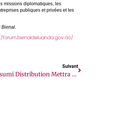
es missions diplomatiques, les
treprises publiques et privées et les
 Bienal.
://forum.bienaldeluanda.gov.ao/
Suivant
Mitsumi Distribution Mettra En Avant Des Technologies De Pointe Au GITEX Africa 2023