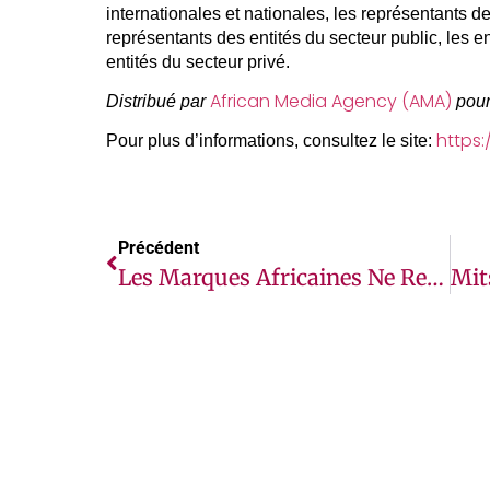
internationales et nationales, les représentants d
représentants des entités du secteur public, les en
entités du secteur privé.
African Media Agency (AMA)
Distribué par
pour
https
Pour plus d’informations, consultez le site:
Précédent
Les Marques Africaines Ne Représentent Plus Que 14 % Des 100 Marques Les Plus Admirées En Afrique, Les Marques Non Africaines Renforçant Leur Position Sur Le Continent.