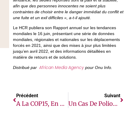
afin que des personnes innocentes ne soient plus
contraintes de choisir entre le danger immédiat du conflit et
une fuite et un exil difficiles », a-t-il ajouté.
Le HCR publiera son Rapport annuel sur les tendances
mondiales le 16 juin, présentant une série de données
mondiales, régionales et nationales sur les déplacements
forcés en 2021, ainsi que des mises à jour plus limitées
jusqu’en avril 2022, et des informations détaillées en
matière de retours et de solutions.
African Media Agency
Distribué par
pour Onu Info.
Précédent
Suivant
A La COP15, En Côte D’Ivoire, Le PAM Appelle À Mettre En Place Des Systèmes Alimentaires Résilients
Un Cas De Poliovirus Sauvage Confirmé Au Mozambique (OMS)