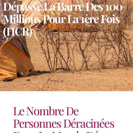
Dépasse La Barre Des 100
Millions Pour La 1ère Fois
(HCR)
Le Nombre De
Personnes Déracinées