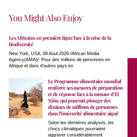
You Might Also Enjoy
Les Africains en première ligne face à la crise de la
biodiversité
New York, USA, 08 Aout 2026-/African Media
Agency(AMA)/- Pour des millions de personnes en
Afrique et dans d’autres pays en
Le Programme alimentaire mondial
renforce ses mesures de préparation
et de réponse face à la menace d’El
Niño, qui pourrait plonger des
dizaines de millions de personnes
dans l’insécurité alimentaire aiguë
Selon les dernières analyses, les
chocs climatiques pourraient
aggraver considérablement