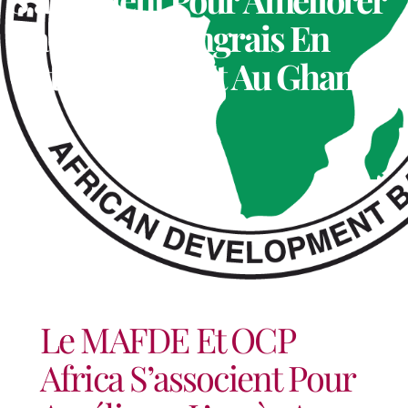
L’accès Aux Engrais En
Côte D’Ivoire Et Au Ghana
Le MAFDE Et OCP
Africa S’associent Pour