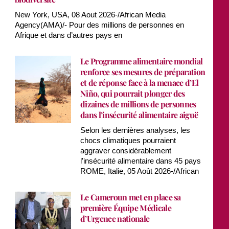
New York, USA, 08 Aout 2026-/African Media
Agency(AMA)/- Pour des millions de personnes en
Afrique et dans d’autres pays en
Le Programme alimentaire mondial
renforce ses mesures de préparation
et de réponse face à la menace d’El
Niño, qui pourrait plonger des
dizaines de millions de personnes
dans l’insécurité alimentaire aiguë
Selon les dernières analyses, les
chocs climatiques pourraient
aggraver considérablement
l’insécurité alimentaire dans 45 pays
ROME, Italie, 05 Août 2026-/African
Le Cameroun met en place sa
première Équipe Médicale
d’Urgence nationale