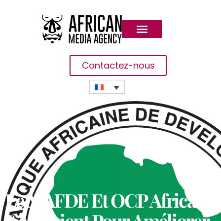
Contactez-nous
Le MAFDE Et OCP Africa
S’associent Pour Améliorer