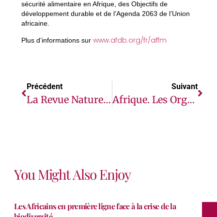
sécurité alimentaire en Afrique, des Objectifs de
développement durable et de l’Agenda 2063 de l’Union
africaine.
www.afdb.org/fr/affm
Plus d’informations sur
Précédent
Suivant
La Revue Nature Publie Un Article Sur Le Dépistage De La COVID-19 Par Mélange D’échantillons
Afrique. Les Organes Régionaux De Protection Des Droits Humains Luttent Pour Faire Respecter Les Droits Face À Des Vents Politiques Contraires
You Might Also Enjoy
Les Africains en première ligne face à la crise de la
biodiversité