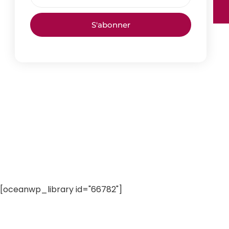
S'abonner
[oceanwp_library id="66782"]