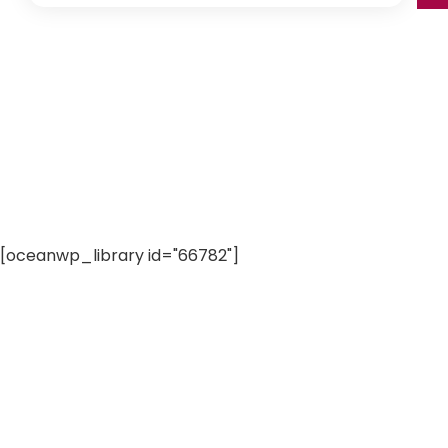
[oceanwp_library id="66782"]