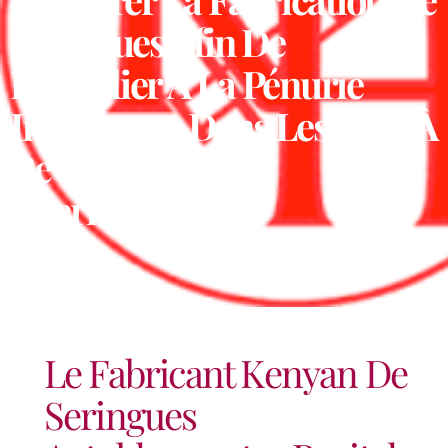
Seringues Afin De
Remédier À La Pénurie
Imminente Dans Les Pays À
Revenu Faible Et
Intermédiaire
Le Fabricant Kenyan De
Seringues