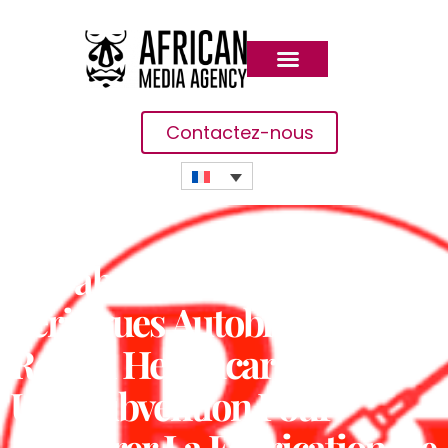
Contactez-nous
Le Fabricant Kenyan De
Seringues Autobloquantes
Revital Healthcare Reçoit
Une Subvention Pour
Accélérer La Fabrication De