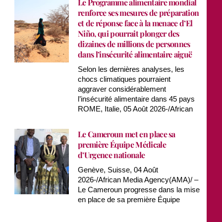
Le Programme alimentaire mondial
renforce ses mesures de préparation
et de réponse face à la menace d’El
Niño, qui pourrait plonger des
dizaines de millions de personnes
dans l’insécurité alimentaire aiguë
Selon les dernières analyses, les
chocs climatiques pourraient
aggraver considérablement
l’insécurité alimentaire dans 45 pays
ROME, Italie, 05 Août 2026-/African
Le Cameroun met en place sa
première Équipe Médicale
d’Urgence nationale
Genève, Suisse, 04 Août
2026-/African Media Agency(AMA)/ –
Le Cameroun progresse dans la mise
en place de sa première Équipe