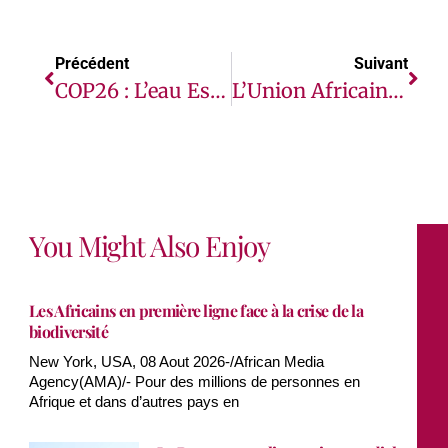
Précédent
Suivant
COP26 : L’eau Est En Première Ligne Du Changement Climatique Et Constitue Une Priorité Absolue En Matière D’adaptation
L’Union Africaine À L’aune De La Question Du Sahara : Comment Passer D’une Dynamique D’échecs À Une Solution Définitive Servant L’Unité Africaine ?
You Might Also Enjoy
Les Africains en première ligne face à la crise de la
biodiversité
New York, USA, 08 Aout 2026-/African Media
Agency(AMA)/- Pour des millions de personnes en
Afrique et dans d’autres pays en