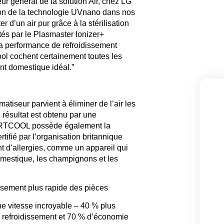
eur général de la solution Air, chez LG
tion de la technologie UVnano dans nos
er d’un air pur grâce à la stérilisation
és par le Plasmaster Ionizer+
la performance de refroidissement
ool cochent certainement toutes les
ent domestique idéal.”
imatiseur parvient à éliminer de l’air les
e résultat est obtenu par une
LG ARTCOOL possède également la
rtifié par l’organisation britannique
nt d’allergies, comme un appareil qui
omestique, les champignons et les
sement plus rapide des pièces
e vitesse incroyable – 40 % plus
de refroidissement et 70 % d’économie