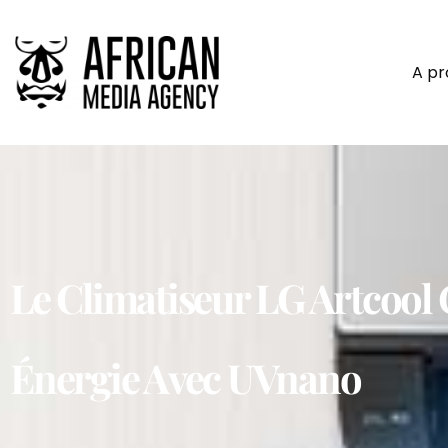
A p
Le Climatiseur LG Artcool
Énergie Avec UVnano