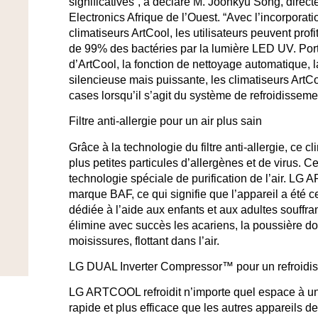
significatives”, a déclaré M. Joonkyu Song, direct
Electronics Afrique de l’Ouest. “Avec l’incorpora
climatiseurs ArtCool, les utilisateurs peuvent profit
de 99% des bactéries par la lumière LED UV. Port
d’ArtCool, la fonction de nettoyage automatique, 
silencieuse mais puissante, les climatiseurs ArtC
cases lorsqu’il s’agit du système de refroidissem
Filtre anti-allergie pour un air plus sain
Grâce à la technologie du filtre anti-allergie, ce cl
plus petites particules d’allergènes et de virus. C
technologie spéciale de purification de l’air. 
marque BAF, ce qui signifie que l’appareil a été ce
dédiée à l’aide aux enfants et aux adultes souffra
élimine avec succès les acariens, la poussière d
moisissures, flottant dans l’air.
LG DUAL Inverter Compressor™ pour un refroidis
LG ARTCOOL refroidit n’importe quel espace à un
rapide et plus efficace que les autres appareils 