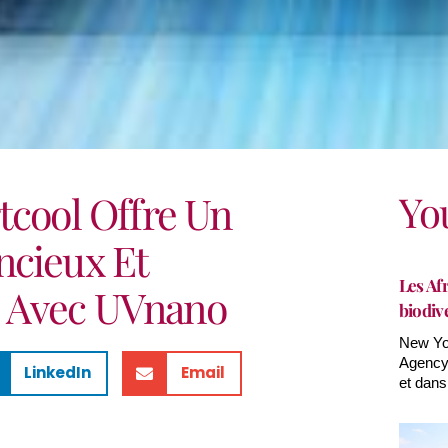
Yo
tcool Offre Un
ncieux Et
Les Afr
 Avec UVnano
biodiv
New Yor
Agency(
LinkedIn
Email
et dans