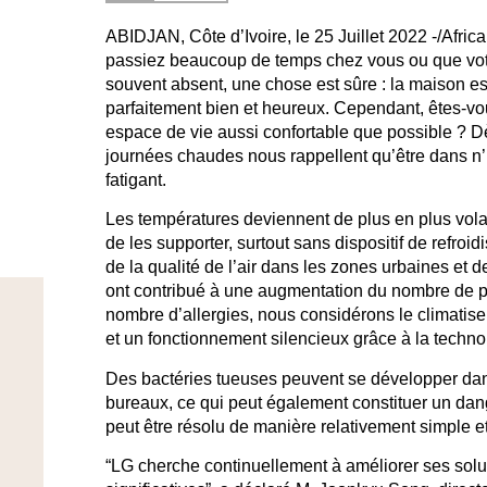
ABIDJAN, Côte d’Ivoire, le 25 Juillet 2022 -/Afr
passiez beaucoup de temps chez vous ou que votre
souvent absent, une chose est sûre : la maison es
parfaitement bien et heureux. Cependant, êtes-vous
espace de vie aussi confortable que possible ? D
journées chaudes nous rappellent qu’être dans n
fatigant.
Les températures deviennent de plus en plus volati
de les supporter, surtout sans dispositif de refroi
de la qualité de l’air dans les zones urbaines et d
ont contribué à une augmentation du nombre de pr
nombre d’allergies, nous considérons le climatiseu
et un fonctionnement silencieux grâce à la techn
Des bactéries tueuses peuvent se développer dan
bureaux, ce qui peut également constituer un dan
peut être résolu de manière relativement simple et
“LG cherche continuellement à améliorer ses sol