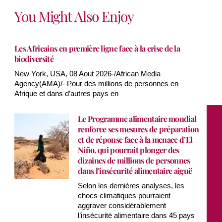
You Might Also Enjoy
Les Africains en première ligne face à la crise de la
biodiversité
New York, USA, 08 Aout 2026-/African Media
Agency(AMA)/- Pour des millions de personnes en
Afrique et dans d’autres pays en
Le Programme alimentaire mondial
renforce ses mesures de préparation
et de réponse face à la menace d’El
Niño, qui pourrait plonger des
dizaines de millions de personnes
dans l’insécurité alimentaire aiguë
Selon les dernières analyses, les
chocs climatiques pourraient
aggraver considérablement
l’insécurité alimentaire dans 45 pays