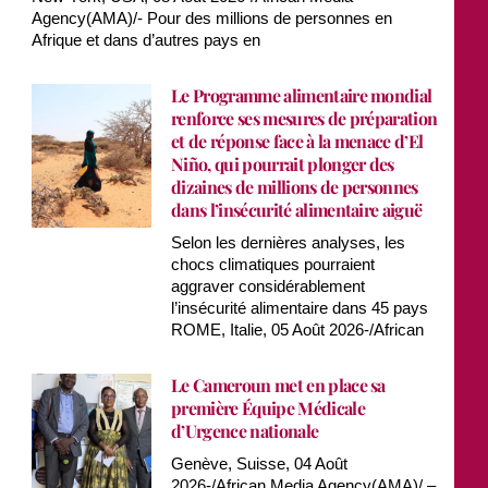
Agency(AMA)/- Pour des millions de personnes en
Afrique et dans d’autres pays en
Le Programme alimentaire mondial
renforce ses mesures de préparation
et de réponse face à la menace d’El
Niño, qui pourrait plonger des
dizaines de millions de personnes
dans l’insécurité alimentaire aiguë
Selon les dernières analyses, les
chocs climatiques pourraient
aggraver considérablement
l’insécurité alimentaire dans 45 pays
ROME, Italie, 05 Août 2026-/African
Le Cameroun met en place sa
première Équipe Médicale
d’Urgence nationale
Genève, Suisse, 04 Août
2026-/African Media Agency(AMA)/ –