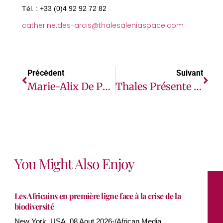
Tél. : +33 (0)4 92 92 72 82
catherine.des-arcis@thalesaleniaspace.com
Précédent
Suivant
Marie-Alix De Putter, Présidente De Bluemind Foundation, Nommée « Best Woman Leader In Africa »
Thales Présente Son Atlas Des Cyberattaquants 2022
You Might Also Enjoy
Les Africains en première ligne face à la crise de la
biodiversité
New York, USA, 08 Aout 2026-/African Media