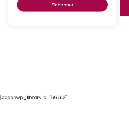
S'abonner
[oceanwp_library id="66782"]