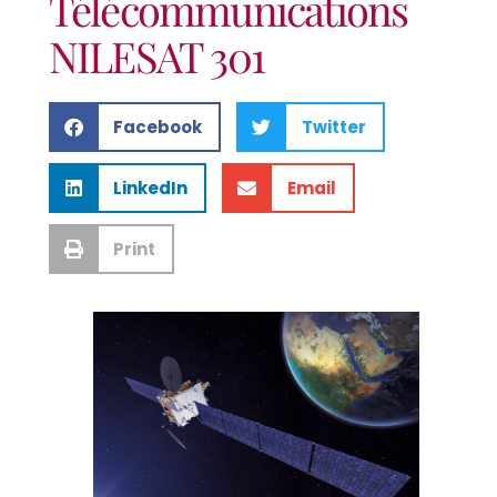
Télécommunications
NILESAT 301
Facebook
Twitter
LinkedIn
Email
Print