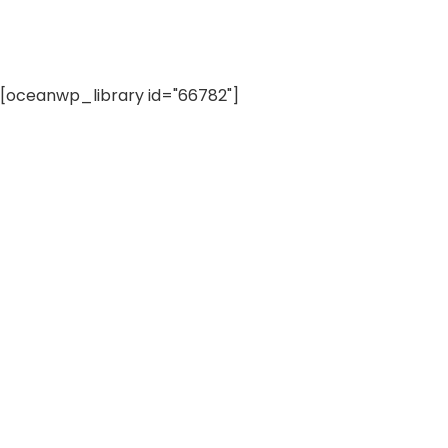
[oceanwp_library id="66782"]