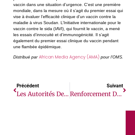
vaccin dans une situation d’urgence. C’est une première
mondiale, dans la mesure où il s’agit du premier essai qui
vise à évaluer l’efficacité clinique d’un vaccin contre la
maladie à virus Soudan. L’Initiative internationale pour le
vaccin contre le sida (IAVI), qui fournit le vaccin, a mené
les essais d’innocuité et d’immunogénicité. Il s’agit
également du premier essai clinique du vaccin pendant
une flambée épidémique.
African Media Agency (AMA)
Distribué par
pour l’OMS.
Précédent
Suivant
Les Autorités De N’Délé S’engagent Aux Côtés De La MINUSCA Pour La Mise En Œuvre De Son Mandat
Renforcement De La Protection De L’enfant À Berberati