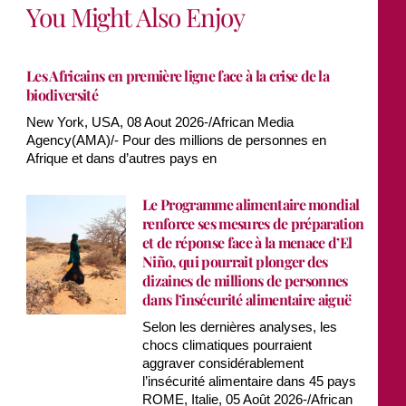
You Might Also Enjoy
Les Africains en première ligne face à la crise de la
biodiversité
New York, USA, 08 Aout 2026-/African Media
Agency(AMA)/- Pour des millions de personnes en
Afrique et dans d’autres pays en
Le Programme alimentaire mondial
renforce ses mesures de préparation
et de réponse face à la menace d’El
Niño, qui pourrait plonger des
dizaines de millions de personnes
dans l’insécurité alimentaire aiguë
Selon les dernières analyses, les
chocs climatiques pourraient
aggraver considérablement
l’insécurité alimentaire dans 45 pays
ROME, Italie, 05 Août 2026-/African