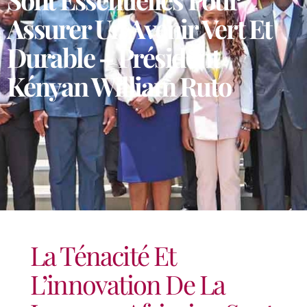
Assurer Un Avenir Vert Et
Durable – Président
Kényan William Ruto
La Ténacité Et
L’innovation De La