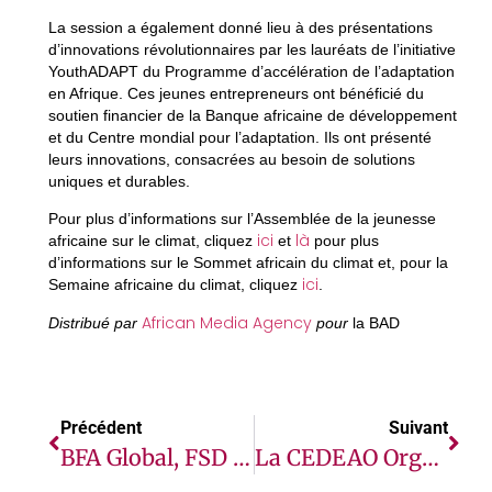
La session a également donné lieu à des présentations
d’innovations révolutionnaires par les lauréats de l’initiative
YouthADAPT du Programme d’accélération de l’adaptation
en Afrique. Ces jeunes entrepreneurs ont bénéficié du
soutien financier de la Banque africaine de développement
et du Centre mondial pour l’adaptation. Ils ont présenté
leurs innovations, consacrées au besoin de solutions
uniques et durables.
Pour plus d’informations sur l’Assemblée de la jeunesse
ici
là
africaine sur le climat, cliquez
et
pour plus
d’informations sur le Sommet africain du climat et, pour la
ici
Semaine africaine du climat, cliquez
.
African Media Agency
Distribué par
pour
la BAD
Précédent
Suivant
BFA Global, FSD Africa Et L’UICN Lancent Africa Blue Wave : Une Initiative À Hauteur D’un Million De Dollars Pour La Conservation Des Océans
La CEDEAO Organise Un Atelier Sur Le Leadership De La Jeunesse Dans Le Cadre Des Efforts De Prévention Des Conflits, De Médiation Et De Réduction Au Silence Des Armes À Feu