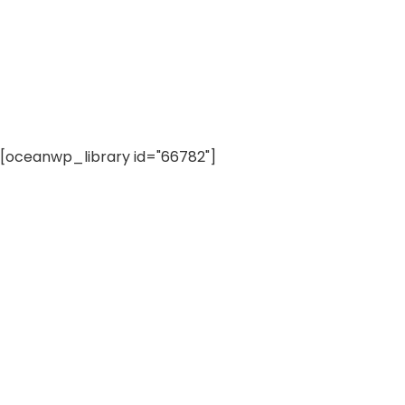
[oceanwp_library id="66782"]