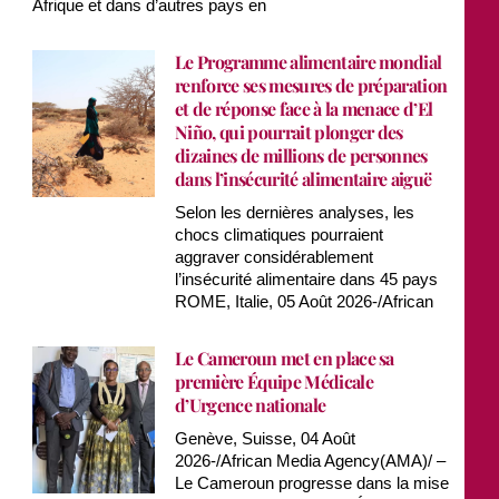
Afrique et dans d’autres pays en
Le Programme alimentaire mondial
renforce ses mesures de préparation
et de réponse face à la menace d’El
Niño, qui pourrait plonger des
dizaines de millions de personnes
dans l’insécurité alimentaire aiguë
Selon les dernières analyses, les
chocs climatiques pourraient
aggraver considérablement
l’insécurité alimentaire dans 45 pays
ROME, Italie, 05 Août 2026-/African
Le Cameroun met en place sa
première Équipe Médicale
d’Urgence nationale
Genève, Suisse, 04 Août
2026-/African Media Agency(AMA)/ –
Le Cameroun progresse dans la mise