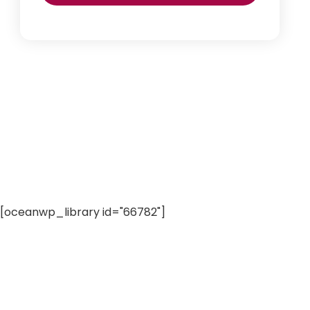
[oceanwp_library id="66782"]