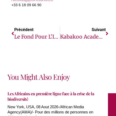
+33 6 18 09 66 90
Précédent
Suivant
Le Fond Pour L’Innovation De L’Edition En Afrique Entend Améliorer L’accès À L’Education, Aux Livres, Et À L’alphabétisation Pour 11 Millions De Jeunes Africains
Kabakoo Academies, Référence EdTech Et Pionnier Des Formations Au No-Code En Afrique
You Might Also Enjoy
Les Africains en première ligne face à la crise de la
biodiversité
New York, USA, 08 Aout 2026-/African Media
Agency(AMA)/- Pour des millions de personnes en