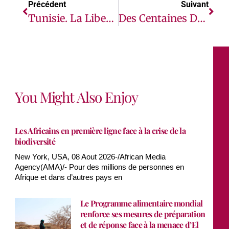
Précédent
Suivant
Tunisie. La Liberté D’expression Menacée Par La Multiplication Des Poursuites Pénales
Des Centaines D’Ethiopiens Fuyant Les Combats Se Sont Réfugiés Au Soudan (HCR)
You Might Also Enjoy
Les Africains en première ligne face à la crise de la
biodiversité
New York, USA, 08 Aout 2026-/African Media
Agency(AMA)/- Pour des millions de personnes en
Afrique et dans d’autres pays en
Le Programme alimentaire mondial
renforce ses mesures de préparation
et de réponse face à la menace d’El