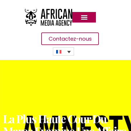
Contactez-nous
La Plus Haute Cour Du
Maroc Examine Une Affaire