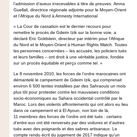
l’admission d’aveux irrecevables à titre de preuves. Amna
Guellali, directrice régionale adjointe pour le Moyen-Orient
et l’Afrique du Nord à Amnesty International
« La Cour de cassation est le dernier recours pour
remettre le procès de Gdeim Izik sur la bonne voie, a
déclaré Eric Goldstein, directeur par intérim pour l’Afrique
du Nord et le Moyen-Orient à Human Rights Watch. Toutes
les personnes concernées – les accusés, les policiers tués
et leurs familles – ont droit à une véritable justice, fondée
sur un procès équitable et perçu comme tel. »
Le 8 novembre 2010, les forces de l’ordre marocaines ont
démantelé le campement de Gdeim Izik, qui comprenait
environ 6 500 tentes installées par des Sahraouis un mois
plus tôt pour protester contre les mauvaises conditions
socio-économiques au Sahara occidental contrôlé par le
Maroc. Lors des violents affrontements qui ont alors eu lieu
dans ce campement et à El Ayoun, non loin de là,
11 membres des forces de l’ordre ont été tués : certains
d’entre eux ont été renversés par des voitures et d’autres
tués avec des poignards et des sabres artisanaux. Le
compte rendu écrit du jugement de 2017 indique qu’un