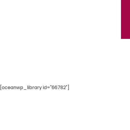
[oceanwp_library id="66782"]