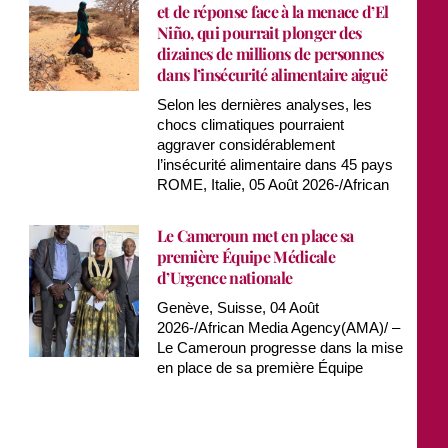
et de réponse face à la menace d’El
Niño, qui pourrait plonger des
dizaines de millions de personnes
dans l’insécurité alimentaire aiguë
Selon les dernières analyses, les
chocs climatiques pourraient
aggraver considérablement
l’insécurité alimentaire dans 45 pays
ROME, Italie, 05 Août 2026-/African
Le Cameroun met en place sa
première Équipe Médicale
d’Urgence nationale
Genève, Suisse, 04 Août
2026-/African Media Agency(AMA)/ –
Le Cameroun progresse dans la mise
en place de sa première Équipe