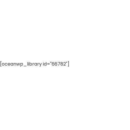
[oceanwp_library id="66782"]