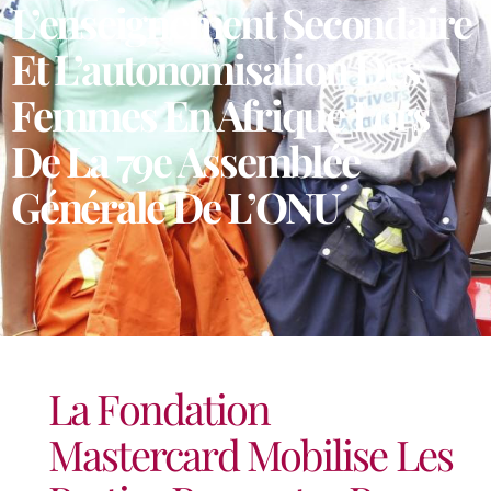
L’enseignement Secondaire
Et L’autonomisation Des
Femmes En Afrique Lors
De La 79e Assemblée
Générale De L’ONU
La Fondation
Mastercard Mobilise Les