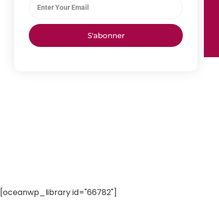
S'abonner
[oceanwp_library id="66782"]