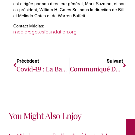
est dirigée par son directeur général, Mark Suzman, et son
co-président, William H. Gates Sr., sous la direction de Bill
et Melinda Gates et de Warren Buffett.
Contact Médias:
media@gatesfoundation.org
Précédent
Suivant
Covid-19 : La Banque Africaine De Développement Mobilise Plus De 13 Millions De Dollars Pour Soutenir La Zone CEMAC Et La RD Congo
Communiqué Du Bureau Des Conseils Des Gouverneurs Du Groupe De La Banque Africaine De Développement Suite À Sa Réunion Du 4 Juin 2020 Relative Au Traitement De La Plainte De Lanceurs D’alerte Contre Le Président Du Groupe De La Banque Africaine De Développement
You Might Also Enjoy