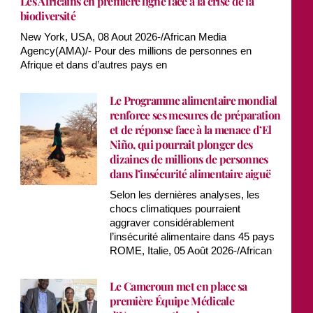
Les Africains en première ligne face à la crise de la
biodiversité
New York, USA, 08 Aout 2026-/African Media
Agency(AMA)/- Pour des millions de personnes en
Afrique et dans d’autres pays en
Le Programme alimentaire mondial
renforce ses mesures de préparation
et de réponse face à la menace d’El
Niño, qui pourrait plonger des
dizaines de millions de personnes
dans l’insécurité alimentaire aiguë
Selon les dernières analyses, les
chocs climatiques pourraient
aggraver considérablement
l’insécurité alimentaire dans 45 pays
ROME, Italie, 05 Août 2026-/African
Le Cameroun met en place sa
première Équipe Médicale