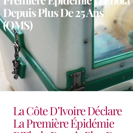
Depuis Plus De 25 Ans
(OMS)
La Côte D’Ivoire Déclare
La Première Épidémie