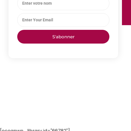
S'abonner
[oceanwp_library id="66782"]