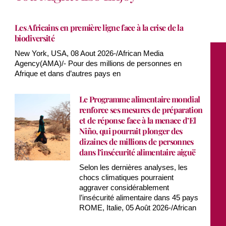
Les Africains en première ligne face à la crise de la
biodiversité
New York, USA, 08 Aout 2026-/African Media
Agency(AMA)/- Pour des millions de personnes en
Afrique et dans d’autres pays en
Le Programme alimentaire mondial
renforce ses mesures de préparation
et de réponse face à la menace d’El
Niño, qui pourrait plonger des
dizaines de millions de personnes
dans l’insécurité alimentaire aiguë
Selon les dernières analyses, les
chocs climatiques pourraient
aggraver considérablement
l’insécurité alimentaire dans 45 pays
ROME, Italie, 05 Août 2026-/African