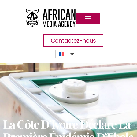
Contactez-nous
La Côte D’Ivoire Déclare La
Première Épidémie D’Ebola