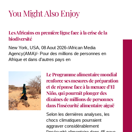
You Might Also Enjoy
Les Africains en première ligne face à la crise de la
biodiversité
New York, USA, 08 Aout 2026-/African Media
Agency(AMA)/- Pour des millions de personnes en
Afrique et dans d’autres pays en
Le Programme alimentaire mondial
renforce ses mesures de préparation
et de réponse face à la menace d’El
Niño, qui pourrait plonger des
dizaines de millions de personnes
dans l’insécurité alimentaire aiguë
Selon les dernières analyses, les
chocs climatiques pourraient
aggraver considérablement
l’insécurité alimentaire dans 45 pays