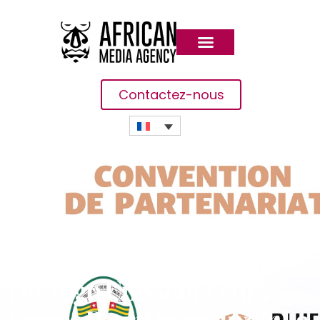
Contactez-nous
La Bluemind Foundation Et
Le Ministère De La Santé
Du Togo Unissent Leurs
Forces Pour Promouvoir La