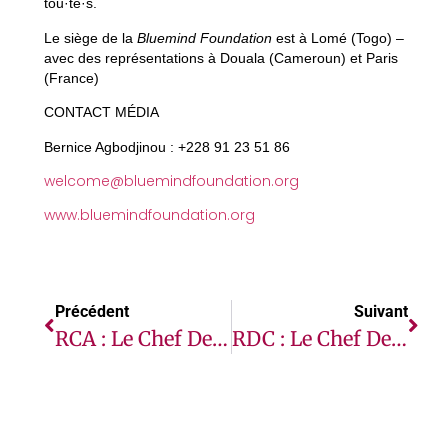
tou·te·s.
Le siège de la
Bluemind Foundation
est à Lomé (Togo) –
avec des représentations à Douala (Cameroun) et Paris
(France)
CONTACT MÉDIA
Bernice Agbodjinou : +228 91 23 51 86
welcome@bluemindfoundation.org
www.bluemindfoundation.org
Précédent
Suivant
RCA : Le Chef Des Opération De Paix De L’ONU Entame Une Visite De Solidarité
RDC : Le Chef Des Droits De L’homme De L’ONU « Très Préoccupé » Par La Montée Des Discours De Haine