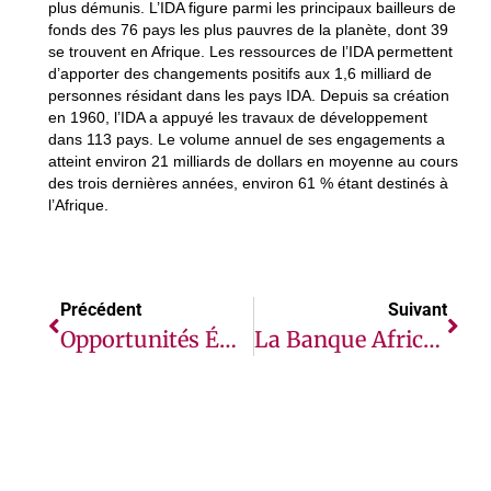
plus démunis. L’IDA figure parmi les principaux bailleurs de
fonds des 76 pays les plus pauvres de la planète, dont 39
se trouvent en Afrique. Les ressources de l’IDA permettent
d’apporter des changements positifs aux 1,6 milliard de
personnes résidant dans les pays IDA. Depuis sa création
en 1960, l’IDA a appuyé les travaux de développement
dans 113 pays. Le volume annuel de ses engagements a
atteint environ 21 milliards de dollars en moyenne au cours
des trois dernières années, environ 61 % étant destinés à
l’Afrique.
Précédent
Suivant
Opportunités Émergentes De Services Financiers Au Profit Des Opérateurs De Télécommunications Africains
La Banque Africaine De Développement Approuve Une Participation Allant Jusqu’à 10 Millions De Dollars Dans Le Fonds De Développement De Projets De L’Alliance Pour L’infrastructure Verte En Afrique