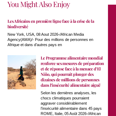
You Might Also Enjoy
Les Africains en première ligne face à la crise de la
biodiversité
New York, USA, 08 Aout 2026-/African Media
Agency(AMA)/- Pour des millions de personnes en
Afrique et dans d’autres pays en
Le Programme alimentaire mondial
renforce ses mesures de préparation
et de réponse face à la menace d’El
Niño, qui pourrait plonger des
dizaines de millions de personnes
dans l’insécurité alimentaire aiguë
Selon les dernières analyses, les
chocs climatiques pourraient
aggraver considérablement
l’insécurité alimentaire dans 45 pays
ROME, Italie, 05 Août 2026-/African