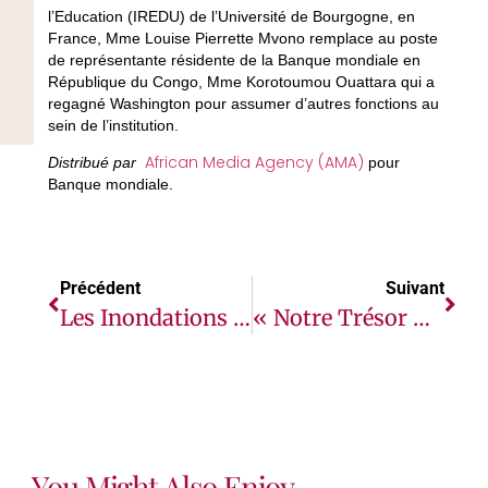
l’Education (IREDU) de l’Université de Bourgogne, en
France, Mme Louise Pierrette Mvono remplace au poste
de représentante résidente de la Banque mondiale en
République du Congo, Mme Korotoumou Ouattara qui a
regagné Washington pour assumer d’autres fonctions au
sein de l’institution.
African Media Agency (AMA)
Distribué par
pour
Banque mondiale.
Précédent
Suivant
Les Inondations Et L’instabilité De L’environnement Sécuritaire Ont Freiné La Reprise Économique Attendue Du Tchad, Selon La Banque Mondiale
« Notre Trésor Meurt » : Le Littoral Ouest-Africain En Lutte Contre Les Déchets Plastiques
You Might Also Enjoy