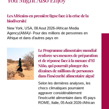
Les Africains en première ligne face à la crise de la
biodiversité
New York, USA, 08 Aout 2026-/African Media
Agency(AMA)/- Pour des millions de personnes en
Afrique et dans d’autres pays en
Le Programme alimentaire mondial
renforce ses mesures de préparation
et de réponse face à la menace d’El
Niño, qui pourrait plonger des
dizaines de millions de personnes
dans l’insécurité alimentaire aiguë
Selon les dernières analyses, les
chocs climatiques pourraient
aggraver considérablement
l’insécurité alimentaire dans 45 pays
ROME, Italie, 05 Août 2026-/African