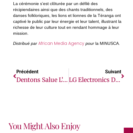
La cérémonie s’est clôturée par un défilé des
récipiendaires ainsi que des chants traditionnels, des
danses folkloriques, les lions et lionnes de la Téranga ont
captivé le public par leur énergie et leur talent, illustrant la
richesse de leur culture tout en rendant hommage à leur
mission.
African Media Agency
Distribué par
pour
la MINUSCA.
Précédent
Suivant
Dentons Salue L’étape Historique Dans Le Différend Des Îles Chagos
LG Electronics Dévoile Le Climatiseur Dual Inverter Avec Technologie Mosquito Away À Abidjan
You Might Also Enjoy