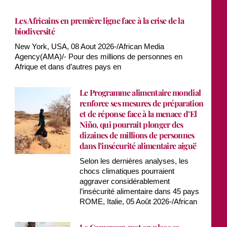
Les Africains en première ligne face à la crise de la
biodiversité
New York, USA, 08 Aout 2026-/African Media
Agency(AMA)/- Pour des millions de personnes en
Afrique et dans d’autres pays en
Le Programme alimentaire mondial
renforce ses mesures de préparation
et de réponse face à la menace d’El
Niño, qui pourrait plonger des
dizaines de millions de personnes
dans l’insécurité alimentaire aiguë
Selon les dernières analyses, les
chocs climatiques pourraient
aggraver considérablement
l’insécurité alimentaire dans 45 pays
ROME, Italie, 05 Août 2026-/African