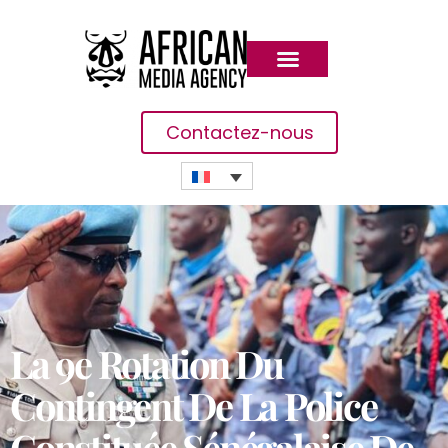
Contactez-nous
La 9e Rotation Du
Contingent De La Police
Constituée Sénégalaise De