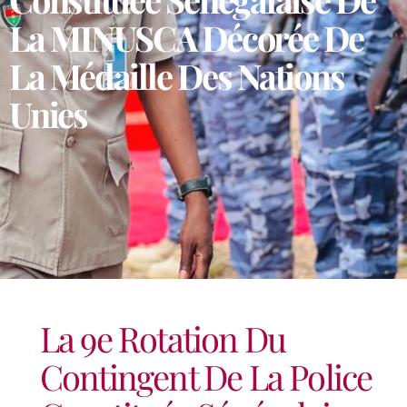
La MINUSCA Décorée De
La Médaille Des Nations
Unies
La 9e Rotation Du
Contingent De La Police