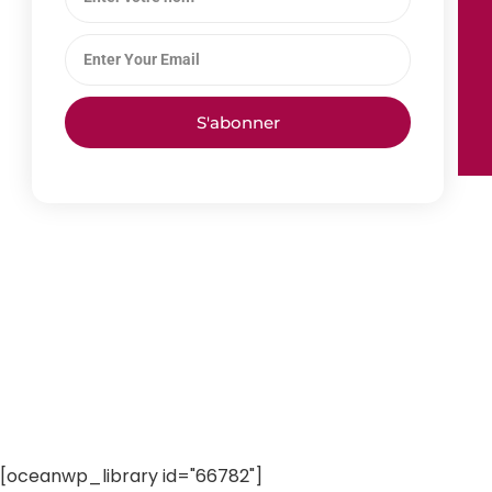
S'abonner
[oceanwp_library id="66782"]