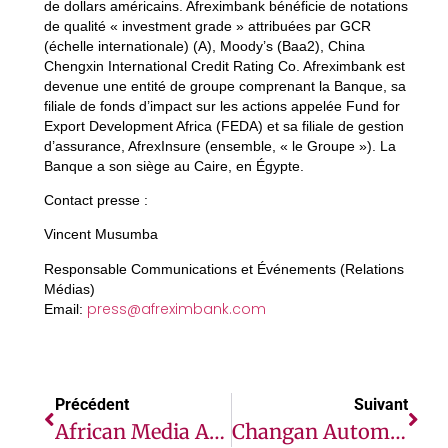
de dollars américains. Afreximbank bénéficie de notations
de qualité « investment grade » attribuées par GCR
(échelle internationale) (A), Moody’s (Baa2), China
Chengxin International Credit Rating Co. Afreximbank est
devenue une entité de groupe comprenant la Banque, sa
filiale de fonds d’impact sur les actions appelée Fund for
Export Development Africa (FEDA) et sa filiale de gestion
d’assurance, AfrexInsure (ensemble, « le Groupe »). La
Banque a son siège au Caire, en Égypte.
Contact presse :
Vincent Musumba
Responsable Communications et Événements (Relations
Médias)
press@afreximbank.com
Email:
Précédent
Suivant
African Media Agency Optimise Sa Newsroom Pour Les Modèles D’intelligence Artificielle (LLM)
Changan Automobile Et Yango Group Concluent Un Partenariat Stratégique Pour Accélérer La Mobilité Intelligente En Afrique Et Au Moyen-Orient.