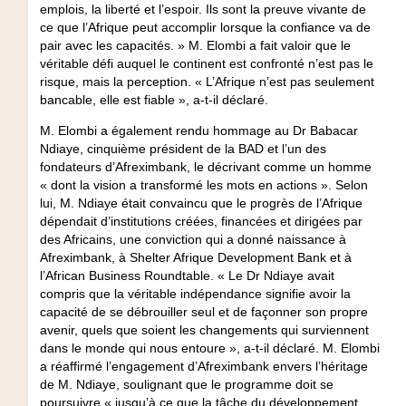
emplois, la liberté et l’espoir. Ils sont la preuve vivante de
ce que l’Afrique peut accomplir lorsque la confiance va de
pair avec les capacités. » M. Elombi a fait valoir que le
véritable défi auquel le continent est confronté n’est pas le
risque, mais la perception. « L’Afrique n’est pas seulement
bancable, elle est fiable », a-t-il déclaré.
M. Elombi a également rendu hommage au Dr Babacar
Ndiaye, cinquième président de la BAD et l’un des
fondateurs d’Afreximbank, le décrivant comme un homme
« dont la vision a transformé les mots en actions ». Selon
lui, M. Ndiaye était convaincu que le progrès de l’Afrique
dépendait d’institutions créées, financées et dirigées par
des Africains, une conviction qui a donné naissance à
Afreximbank, à Shelter Afrique Development Bank et à
l’African Business Roundtable. « Le Dr Ndiaye avait
compris que la véritable indépendance signifie avoir la
capacité de se débrouiller seul et de façonner son propre
avenir, quels que soient les changements qui surviennent
dans le monde qui nous entoure », a-t-il déclaré. M. Elombi
a réaffirmé l’engagement d’Afreximbank envers l’héritage
de M. Ndiaye, soulignant que le programme doit se
poursuivre « jusqu’à ce que la tâche du développement