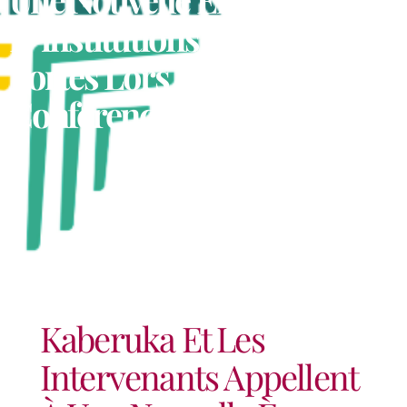
D’institutions Africaines
Fortes Lors De La 9e
Conférence Babacar Ndiaye
Kaberuka Et Les
Intervenants Appellent