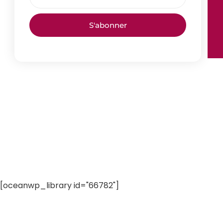
S'abonner
[oceanwp_library id="66782"]