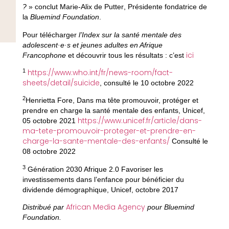
?
» conclut
Marie-Alix de Putter
, Présidente fondatrice de
la
Bluemind Foundation
.
Pour télécharger
l’Index sur la santé mentale des
adolescent·e·s et jeunes adultes en Afrique
ici
Francophone
et découvrir tous les résultats : c’est
1
https://www.who.int/fr/news-room/fact-
sheets/detail/suicide
, consulté le 10 octobre 2022
2
Henrietta Fore, Dans ma tête promouvoir, protéger et
prendre en charge la santé mentale des enfants, Unicef,
https://www.unicef.fr/article/dans-
05 octobre 2021
ma-tete-promouvoir-proteger-et-prendre-en-
charge-la-sante-mentale-des-enfants/
Consulté le
08 octobre 2022
3
Génération 2030 Afrique 2.0 Favoriser les
investissements dans l’enfance pour bénéficier du
dividende démographique, Unicef, octobre 2017
African Media Agency
Distribué par
pour Bluemind
Foundation.