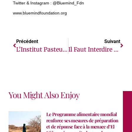
Twitter & Instagram
:
@Bluemind_Fdn
www.bluemindfoundation.org
Précédent
Suivant
L’Institut Pasteur De Dakar Lance « Grand Challenges Sénégal »
Il Faut Interdire La « Pauvrophobie » Au Même Titre Que Le Racisme Et Le Sexisme (Expert De L’ONU)
You Might Also Enjoy
Le Programme alimentaire mondial
renforce ses mesures de préparation
et de réponse face à la menace d’El