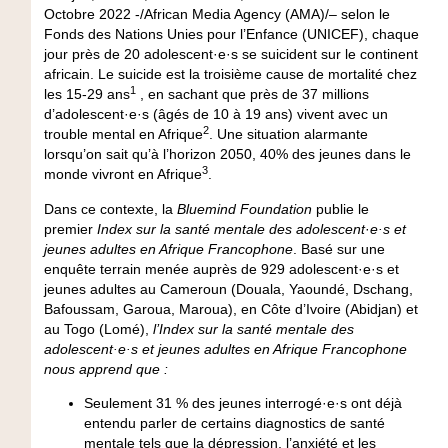
Octobre 2022 -/African Media Agency (AMA)/
–
selon le
Fonds des Nations Unies pour l’Enfance (UNICEF),
chaque
jour près de 20 adolescent·e·s se suicident sur le continent
africain.
Le suicide est la troisième cause de mortalité chez
1
les 15-29 ans
, en sachant que près de
37 millions
d’adolescent·e·s (âgés de 10 à 19 ans) vivent avec un
2
trouble mental en Afrique
. Une situation alarmante
lorsqu’on sait qu’à l’horizon 2050, 40% des jeunes dans le
3
monde vivront en Afrique
.
Dans ce contexte, la
Bluemind Foundation
publie le
premier
Index sur la santé mentale des adolescent
·
e·s et
jeunes adultes en Afrique Francophone
. Basé sur une
enquête terrain menée auprès de
929 adolescent·e·s et
jeunes adultes au Cameroun
(Douala, Yaoundé, Dschang,
Bafoussam, Garoua, Maroua), en
Côte d’Ivoire
(Abidjan) et
au
Togo
(Lomé),
l’Index sur la santé mentale des
adolescent·e·s et jeunes adultes en Afrique Francophone
nous apprend que :
Seulement 31 % des jeunes interrogé·e·s
ont déjà
entendu parler de certains diagnostics de santé
mentale tels que la dépression, l’anxiété et les