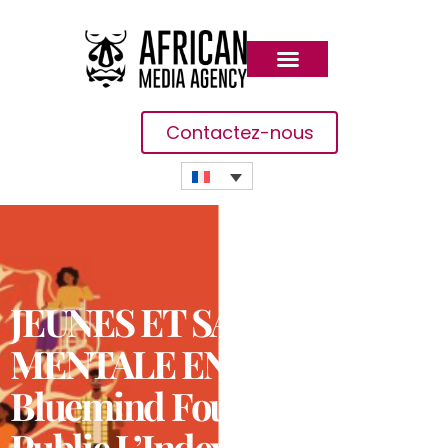
Contactez-nous
JEUNES ET SANTE
MENTALE EN AFRIQUE :
Bluemind Foundation
Publie L’Index 2022 De La