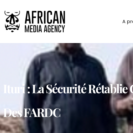
A p
Ituri : La Sécurité Rétabl
Des FARDC