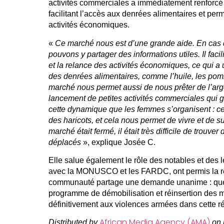
activités commerciales a immédiatement renforc
facilitant l’accès aux denrées alimentaires et per
activités économiques.
«
Ce marché nous est d’une grande aide. En cas
pouvons y partager des informations utiles. Il fac
et la relance des activités économiques, ce qui a 
des denrées alimentaires, comme l’huile, les pom
marché nous permet aussi de nous prêter de l’argen
lancement de petites activités commerciales qui 
cette dynamique que les femmes s’organisent : cer
des haricots, et cela nous permet de vivre et de s
marché était fermé, il était très difficile de trouver
déplacés
», explique Josée C.
Elle salue également le rôle des notables et des l
avec la MONUSCO et les FARDC, ont permis la r
communauté partage une demande unanime : que 
programme de démobilisation et réinsertion des mil
définitivement aux violences armées dans cette r
African Media Agency (AMA)
Distributed by
on 