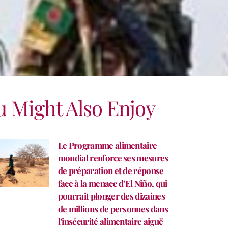
u Might Also Enjoy
Le Programme alimentaire
mondial renforce ses mesures
de préparation et de réponse
face à la menace d’El Niño, qui
pourrait plonger des dizaines
de millions de personnes dans
l’insécurité alimentaire aiguë