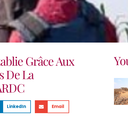
Yo
établie Grâce Aux
es De La
ARDC
LinkedIn
Email