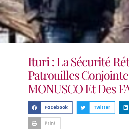
Ituri : La Sécurité R
Patrouilles Conjoint
MONUSCO Et Des F
Facebook
Twitter
Print