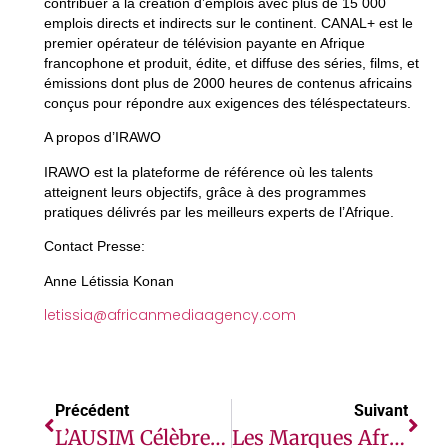
contribuer à la création d’emplois avec plus de 15 000
emplois directs et indirects sur le continent. CANAL+ est le
premier opérateur de télévision payante en Afrique
francophone et produit, édite, et diffuse des séries, films, et
émissions dont plus de 2000 heures de contenus africains
conçus pour répondre aux exigences des téléspectateurs.
A propos d’IRAWO
IRAWO est la plateforme de référence où les talents
atteignent leurs objectifs, grâce à des programmes
pratiques délivrés par les meilleurs experts de l’Afrique.
Contact Presse:
Anne Létissia Konan
letissia@africanmediaagency.com
Précédent
Suivant
L’AUSIM Célèbre Le Succès Des « Assises De L’AUSIM » Et Annonce Sa Participation Au GITEX AFRICA Morocco
Les Marques Africaines Ne Représentent Plus Que 14 % Des 100 Marques Les Plus Admirées En Afrique, Les Marques Non Africaines Renforçant Leur Position Sur Le Continent.