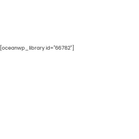
[oceanwp_library id="66782"]