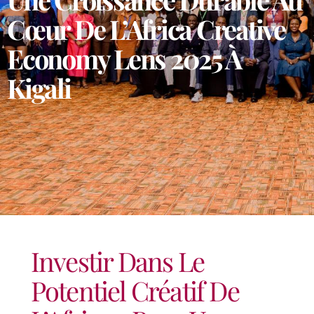
Cœur De L’Africa Creative
Economy Lens 2025 À
Kigali
Investir Dans Le
Potentiel Créatif De