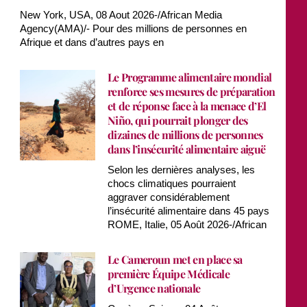
New York, USA, 08 Aout 2026-/African Media
Agency(AMA)/- Pour des millions de personnes en
Afrique et dans d’autres pays en
Le Programme alimentaire mondial
renforce ses mesures de préparation
et de réponse face à la menace d’El
Niño, qui pourrait plonger des
dizaines de millions de personnes
dans l’insécurité alimentaire aiguë
Selon les dernières analyses, les
chocs climatiques pourraient
aggraver considérablement
l’insécurité alimentaire dans 45 pays
ROME, Italie, 05 Août 2026-/African
Le Cameroun met en place sa
première Équipe Médicale
d’Urgence nationale