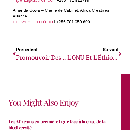
rngenzi@aca.africa
| +256 772 912799
Amanda Gowa – Cheffe de Cabinet, Africa Creatives
Alliance
agowa@aca.africa
I +256 701 050 600
Précédent
Suivant
Promouvoir Des Solutions Et Accélérer Les Actions Concrètes En Faveur Du Climat : Début De La Semaine Du Climat À Addis-Abeba
L’ONU Et L’Éthiopie Exhortent Le Sommet Africain Sur Le Climat À Envoyer Un Message Clair : La COP 30 Doit Tenir Ses Promesses Envers Les Nations Africaines
You Might Also Enjoy
Les Africains en première ligne face à la crise de la
biodiversité