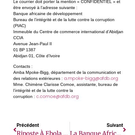
Le courrier doit porter la mention « CONFIDENTIEL » et
être envoyé à l’adresse suivante :
Banque africaine de développement
Bureau de l’intégrité et de la lutte contre la corruption
(PIAC)
Immeuble du Centre de commerce international d’Abidjan
CCIA
Avenue Jean-Paul II
01 BP 1387
Abidjan 01, Côte d’Ivoire
Contacts :
Amba Mpoke-Bigg, département de la communication et
a.mpoke-bigg@afdb.org
des relations extérieures :
Mme. Chimène Clarisse Comoe, assistante, bureau de
l’intégrité et de la lutte contre la
c.comoe@afdb.org
corruption :
Précédent
Suivant
Riposte À Ebola En RDC : L’ONU Octroie Un Financement D’urgence De 40 Millions De Dollars
La Banque Africaine De Développement Mobilise 75 Millions D’euros Pour Aider La Côte D’Ivoire À Faire Face À La Pandémie De Covid-19