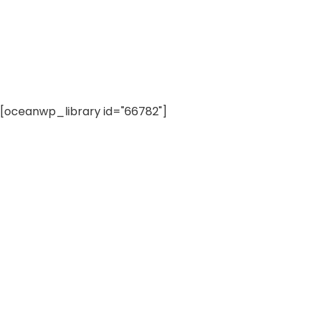
[oceanwp_library id="66782"]