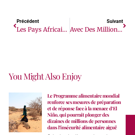
Précédent
Suivant
Les Pays Africains Appelés À Saisir Les Opportunités Économiques Grâce À Leurs Nouveaux Plans Climatiques
Avec Des Millions De Vies D’enfants En Jeu, Bill Gates Affirme Que L’humanité Se Trouve À Un Tournant
You Might Also Enjoy
Le Programme alimentaire mondial
renforce ses mesures de préparation
et de réponse face à la menace d’El
Niño, qui pourrait plonger des
dizaines de millions de personnes
dans l’insécurité alimentaire aiguë