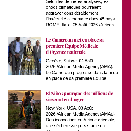
Selon les dernières analyses, les
chocs climatiques pourraient
aggraver considérablement
l’insécurité alimentaire dans 45 pays
ROME, Italie, 05 Août 2026-/African
Le Cameroun met en place sa
première Équipe Médicale
d’Urgence nationale
Genève, Suisse, 04 Août
2026-/African Media Agency(AMA)/ –
Le Cameroun progresse dans la mise
en place de sa première Équipe
El Niño : pourquoi des millions de
vies sont en danger
New York, USA, 03 Août
2026-/African Media Agency(AMA)/-
Des inondations en Afrique orientale,
une sécheresse persistante en