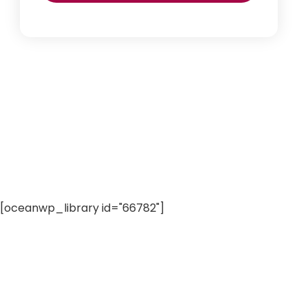
[oceanwp_library id="66782"]