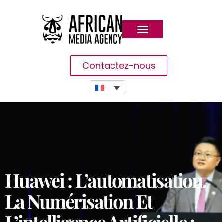
Contactez-nous
Huawei : L’automatisation,
La Numérisation Et
L’intelligence Artificielle :