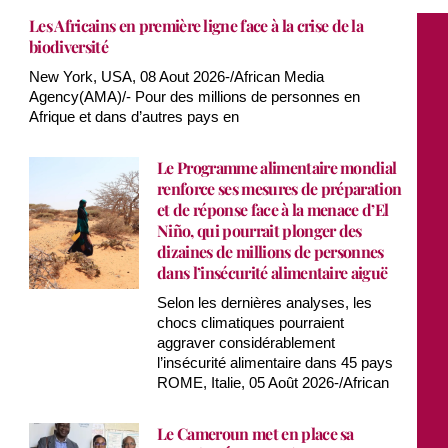
Les Africains en première ligne face à la crise de la
biodiversité
New York, USA, 08 Aout 2026-/African Media
Agency(AMA)/- Pour des millions de personnes en
Afrique et dans d’autres pays en
Le Programme alimentaire mondial
renforce ses mesures de préparation
et de réponse face à la menace d’El
Niño, qui pourrait plonger des
dizaines de millions de personnes
dans l’insécurité alimentaire aiguë
Selon les dernières analyses, les
chocs climatiques pourraient
aggraver considérablement
l’insécurité alimentaire dans 45 pays
ROME, Italie, 05 Août 2026-/African
Le Cameroun met en place sa