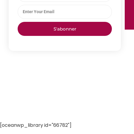
S'abonner
[oceanwp_library id="66782"]