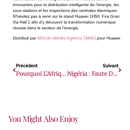
innovantes pour la distribution intelligente de l’énergie, les
sous-stations et les inspections des centrales électriques.
N’hésitez pas à venir sur le stand Huawei 1H50, Fira Gran
Via Hall 1 afin d’y découvrir la transformation numérique
réussie dans le secteur de l’énergie.
African Media Agency (AMA)
Distribué par
pour Huawei
Précédent
Suivant
Pourquoi L’Afrique Ne Peut Pas Éliminer Le Cancer Du Col De L’utérus Sans Étendre La Vaccination Contre Le HPV Au-Delà Des Filles Adolescents
Nigéria : Faute De Financements, L’aide Alimentaire D’urgence Menacée Pour Plus D’un Million De Personnes
You Might Also Enjoy