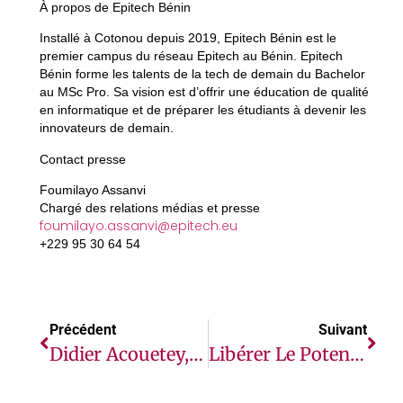
À propos de Epitech Bénin
Installé à Cotonou depuis 2019, Epitech Bénin est le
premier campus du réseau Epitech au Bénin. Epitech
Bénin forme les talents de la tech de demain du Bachelor
au MSc Pro. Sa vision est d’offrir une éducation de qualité
en informatique et de préparer les étudiants à devenir les
innovateurs de demain.
Contact presse
Foumilayo Assanvi
Chargé des relations médias et presse
foumilayo.assanvi@epitech.eu
+229 95 30 64 54
Précédent
Suivant
Didier Acouetey, Invité De Mon Heure D’Afrique, Appelle À Des Solutions Africaines Pour Améliorer L’employabilité Des Jeunes Africains
Libérer Le Potentiel Des Femmes Et Des Adolescentes Malgaches Pour Réduire La Pauvreté