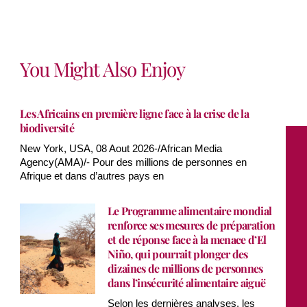
You Might Also Enjoy
Les Africains en première ligne face à la crise de la
biodiversité
New York, USA, 08 Aout 2026-/African Media
Agency(AMA)/- Pour des millions de personnes en
Afrique et dans d’autres pays en
Le Programme alimentaire mondial
renforce ses mesures de préparation
et de réponse face à la menace d’El
Niño, qui pourrait plonger des
dizaines de millions de personnes
dans l’insécurité alimentaire aiguë
Selon les dernières analyses, les