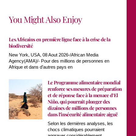
You Might Also Enjoy
Les Africains en première ligne face à la crise de la
biodiversité
New York, USA, 08 Aout 2026-/African Media
Agency(AMA)/- Pour des millions de personnes en
Afrique et dans d’autres pays en
Le Programme alimentaire mondial
renforce ses mesures de préparation
et de réponse face à la menace d’El
Niño, qui pourrait plonger des
dizaines de millions de personnes
dans l’insécurité alimentaire aiguë
Selon les dernières analyses, les
chocs climatiques pourraient
aggraver considérablement