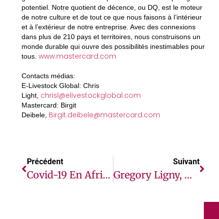
potentiel. Notre quotient de décence, ou DQ, est le moteur
de notre culture et de tout ce que nous faisons à l’intérieur
et à l’extérieur de notre entreprise. Avec des connexions
dans plus de 210 pays et territoires, nous construisons un
monde durable qui ouvre des possibilités inestimables pour
www.mastercard.com
tous.
Contacts médias:
E-Livestock Global: Chris
chrisl@elivestockglobal.com
Light,
Mastercard: Birgit
Birgit.deibele@mastercard.com
Deibele,
Précédent
Suivant
Covid-19 En Afrique : Hausse Inquiétante Des Cas Qui Se Rapproche Du Pic De La Première Vague
Gregory Ligny, Nommé Vice-Président Afrique Par Thales