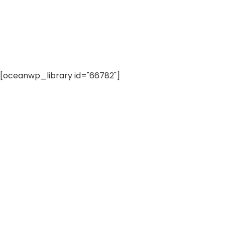
[oceanwp_library id="66782"]