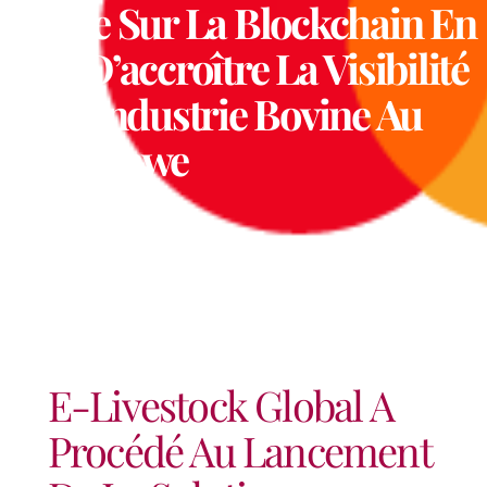
Basée Sur La Blockchain En
Vue D’accroître La Visibilité
De L’industrie Bovine Au
Zimbabwe
E-Livestock Global A
Procédé Au Lancement