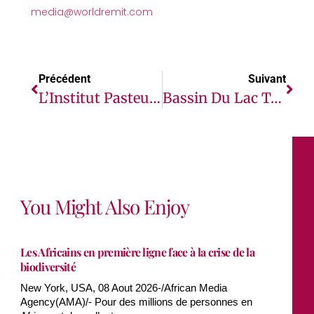
media@worldremit.com
Précédent
Suivant
L’Institut Pasteur De Dakar, L’ARC, L’OOAS Et AfriCatalyst Forment Un Partenariat Pour Renforcer La Réponse Et La Préparation Aux Épidémies
Bassin Du Lac Tchad : 5,5 Millions De Personnes Seront En Situation D’insécurité Alimentaire Grave (OCHA)
You Might Also Enjoy
Les Africains en première ligne face à la crise de la
biodiversité
New York, USA, 08 Aout 2026-/African Media
Agency(AMA)/- Pour des millions de personnes en