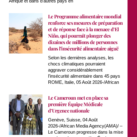
Afrique et dans d’autres pays en
Le Programme alimentaire mondial
renforce ses mesures de préparation
et de réponse face à la menace d’El
Niño, qui pourrait plonger des
dizaines de millions de personnes
dans l’insécurité alimentaire aiguë
Selon les dernières analyses, les
chocs climatiques pourraient
aggraver considérablement
l’insécurité alimentaire dans 45 pays
ROME, Italie, 05 Août 2026-/African
Le Cameroun met en place sa
première Équipe Médicale
d’Urgence nationale
Genève, Suisse, 04 Août
2026-/African Media Agency(AMA)/ –
Le Cameroun progresse dans la mise