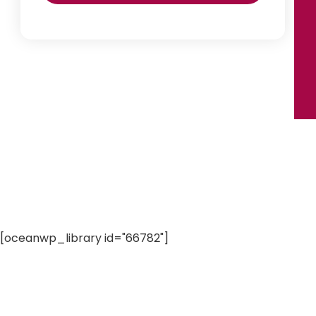
[oceanwp_library id="66782"]