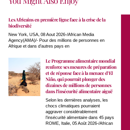
You Might Also Enjoy
Les Africains en première ligne face à la crise de la
biodiversité
New York, USA, 08 Aout 2026-/African Media
Agency(AMA)/- Pour des millions de personnes en
Afrique et dans d’autres pays en
Le Programme alimentaire mondial
renforce ses mesures de préparation
et de réponse face à la menace d’El
Niño, qui pourrait plonger des
dizaines de millions de personnes
dans l’insécurité alimentaire aiguë
Selon les dernières analyses, les
chocs climatiques pourraient
aggraver considérablement
l’insécurité alimentaire dans 45 pays
ROME, Italie, 05 Août 2026-/African