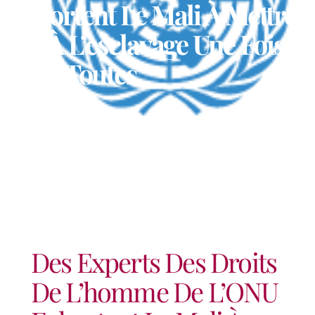
Exhortent Le Mali À Mettre
Fin À L’esclavage Une Fois
Pour Toutes
Des Experts Des Droits
De L’homme De L’ONU