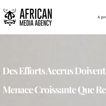
A p
Des Efforts Accrus Doivent
Menace Croissante Que Re