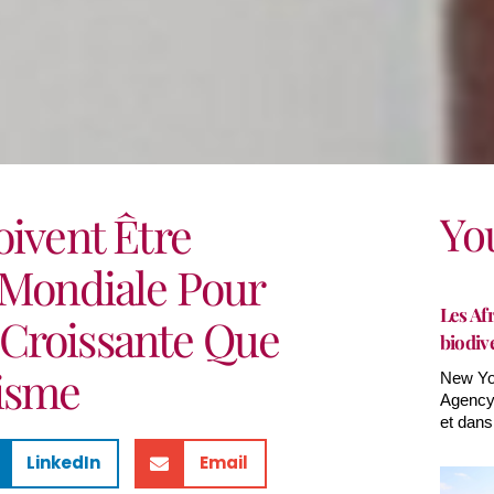
Yo
oivent Être
 Mondiale Pour
Les Afr
Croissante Que
biodiv
isme
New Yor
Agency(
et dans
LinkedIn
Email