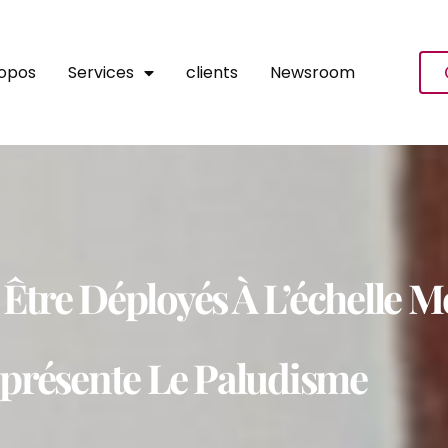
ropos
Services
clients
Newsroom
 Être Déployés À L’échelle 
présente Le Paludisme