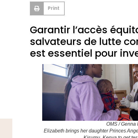
Print
Garantir l’accès équit
salvateurs de lutte c
est essentiel pour inv
OMS / Genna P
Elizabeth brings her daughter Princes Angel
Kisumu, Kenya to get test