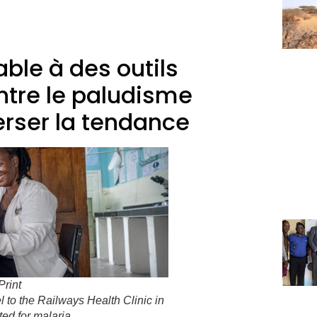
able à des outils
ontre le paludisme
erser la tendance
rint
 to the Railways Health Clinic in
ed for malaria.