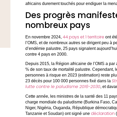
africains durement touchés pour endiguer la men
Des progrès manifest
nombreux pays
44 pays et 1 territoire
En novembre 2024,
ont ét
l’OMS, et de nombreux autres se dirigent peu à peu
d’endémie palustre, 25 pays signalent aujourd’hu
contre 4 pays en 2000.
Depuis 2015, la Région africaine de l’OMS a par a
% de son taux de mortalité palustre. Cependant, 
personnes à risque en 2023 (estimation) reste plus
St
23 décès pour 100 000 personnes fixé dans la
lutte contre le paludisme 2016-2030
, et dava
Cette année, les ministres de la santé des 11 pays
charge mondiale du paludisme (Burkina Faso, C
Niger, Nigéria, Ouganda, République démocrati
déclaration
Tanzanie et Soudan) ont signé une
(