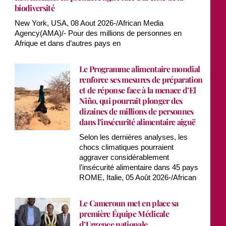
biodiversité
New York, USA, 08 Aout 2026-/African Media
Agency(AMA)/- Pour des millions de personnes en
Afrique et dans d’autres pays en
Le Programme alimentaire mondial
renforce ses mesures de préparation
et de réponse face à la menace d’El
Niño, qui pourrait plonger des
dizaines de millions de personnes
dans l’insécurité alimentaire aiguë
Selon les dernières analyses, les
chocs climatiques pourraient
aggraver considérablement
l’insécurité alimentaire dans 45 pays
ROME, Italie, 05 Août 2026-/African
Le Cameroun met en place sa
première Équipe Médicale
d’Urgence nationale