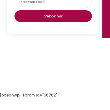
S'abonner
[oceanwp_library id="66782"]