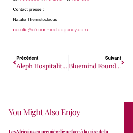
Contact presse :
Natalie Themistocleous
natalie@africanmediaagency.com
Précédent
Suivant
Aleph Hospitality Célèbre Son 50e Hôtel Et Fixe Une Trajectoire De Croissance Ambitieuse Pour 2029
Bluemind Foundation : Le FID Renouvelle Son Soutien À « Heal By Hair » Pour Améliorer La Santé Mentale Des Femmes En Afrique
You Might Also Enjoy
Les Africains en première ligne face à la crise de la