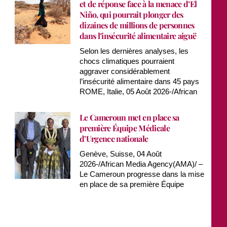
et de réponse face à la menace d’El
Niño, qui pourrait plonger des
dizaines de millions de personnes
dans l’insécurité alimentaire aiguë
Selon les dernières analyses, les
chocs climatiques pourraient
aggraver considérablement
l’insécurité alimentaire dans 45 pays
ROME, Italie, 05 Août 2026-/African
Le Cameroun met en place sa
première Équipe Médicale
d’Urgence nationale
Genève, Suisse, 04 Août
2026-/African Media Agency(AMA)/ –
Le Cameroun progresse dans la mise
en place de sa première Équipe