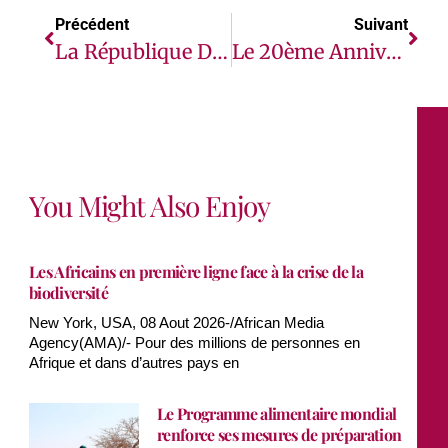
Précédent
Suivant
La République Démocratique Du Congo Confirme Une Nouvelle Épidémie D’Ebola, L’OMS Intensifie La Riposte D’urgence
Le 20ème Anniversaire Des Bâtisseurs De L’Économie Africaine Met À L’honneur Les Pays Aux Politiques Publiques Et Aux Dynamiques De Transformation Efficaces
You Might Also Enjoy
Les Africains en première ligne face à la crise de la
biodiversité
New York, USA, 08 Aout 2026-/African Media
Agency(AMA)/- Pour des millions de personnes en
Afrique et dans d’autres pays en
Le Programme alimentaire mondial
renforce ses mesures de préparation