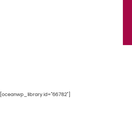
[oceanwp_library id="66782"]