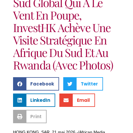
Sud Global Qui A Le
Vent En Poupe,
InvestHK Achève Une
Visite Stratégique En
Afrique Du Sud Et Au
Rwanda (avec Photos)
Facebook
Twitter
LinkedIn
Email
Print
HONG KONG, SAR, 21 mai 2026 -/African Media