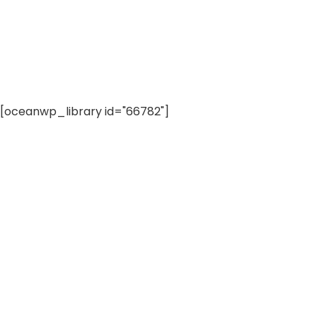
[oceanwp_library id="66782"]