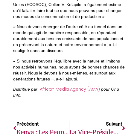
Unies (ECOSOC), Collen V. Kelapile, a également estimé
qu’il fallait « faire tout ce que nous pouvons pour changer
nos modes de consommation et de production ».
« Nous devons émerger de l’autre côté du tunnel dans un
monde qui agit de manière responsable, en répondant
durablement aux besoins croissants de nos populations et
en préservant la nature et notre environnement », a-t-il
souligné dans un discours.
« Si nous retrouvons l’équilibre avec la nature et limitons
nos activités humaines, nous avons de bonnes chances de
réussir. Nous le devons à nous-mêmes, et surtout aux
générations futures », a-t-il ajouté.
African Media Agency (AMA)
Distribué par
pour Onu
Info.
Précédent
Suivant
Kenya : Les Peuples Autochtones Ogiek Remportent Une Autre Victoire Devant La Cour Africaine
La Vice-Présidente Kamala Harris Annonce La Tenue Du Sommet Des Dirigeants États-Unis-Afrique À Washington En Décembre