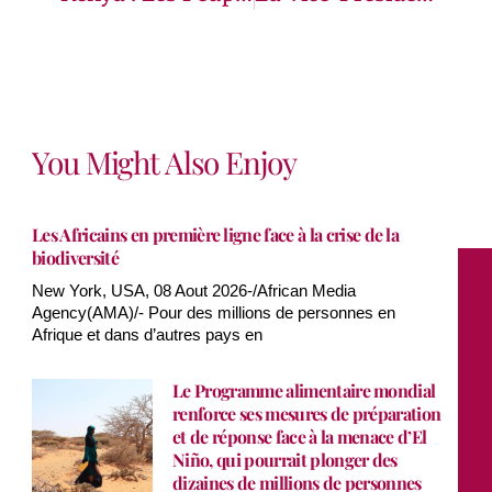
You Might Also Enjoy
Les Africains en première ligne face à la crise de la
biodiversité
New York, USA, 08 Aout 2026-/African Media
Agency(AMA)/- Pour des millions de personnes en
Afrique et dans d’autres pays en
Le Programme alimentaire mondial
renforce ses mesures de préparation
et de réponse face à la menace d’El
Niño, qui pourrait plonger des
dizaines de millions de personnes