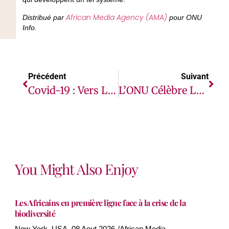
African Media Agency (AMA)
Distribué par
pour ONU
Info.
Précédent
Suivant
Covid-19 : Vers La Fin Du Pic De La Troisième Vague En Afrique, Selon L’OMS
L’ONU Célèbre La Première Journée Internationale Des Personnes D’ascendance Africaine
You Might Also Enjoy
Les Africains en première ligne face à la crise de la
biodiversité
New York, USA, 08 Aout 2026-/African Media