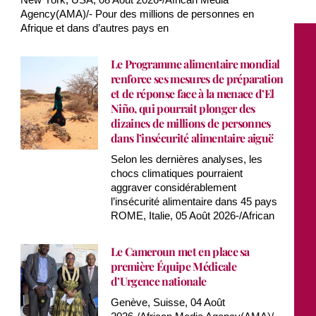
Agency(AMA)/- Pour des millions de personnes en
Afrique et dans d’autres pays en
Le Programme alimentaire mondial
renforce ses mesures de préparation
et de réponse face à la menace d’El
Niño, qui pourrait plonger des
dizaines de millions de personnes
dans l’insécurité alimentaire aiguë
Selon les dernières analyses, les
chocs climatiques pourraient
aggraver considérablement
l’insécurité alimentaire dans 45 pays
ROME, Italie, 05 Août 2026-/African
Le Cameroun met en place sa
première Équipe Médicale
d’Urgence nationale
Genève, Suisse, 04 Août