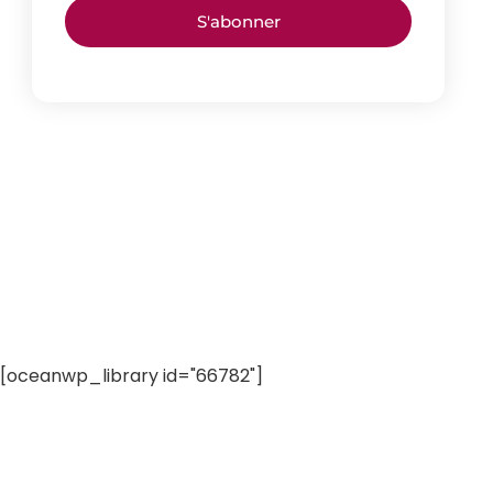
S'abonner
[oceanwp_library id="66782"]