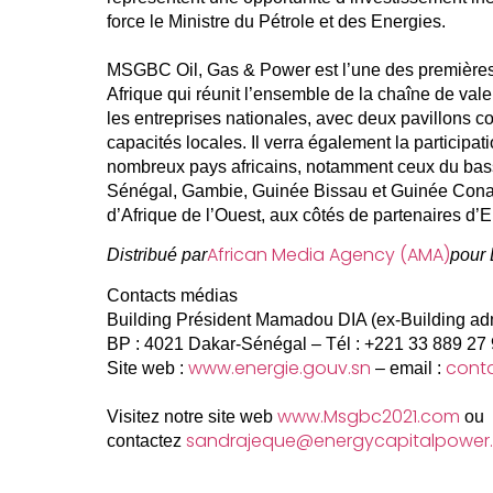
force le Ministre du Pétrole et des Energies.
MSGBC Oil, Gas & Power est l’une des premières
Afrique qui réunit l’ensemble de la chaîne de val
les entreprises nationales, avec deux pavillons c
capacités locales. Il verra également la participat
nombreux pays africains, notamment ceux du bas
Sénégal, Gambie, Guinée Bissau et Guinée Conak
d’Afrique de l’Ouest, aux côtés de partenaires d’
African Media Agency (AMA)
Distribué par
pour 
Contacts médias
Building Président Mamadou DIA (ex-Building adm
BP : 4021 Dakar-Sénégal – Tél : +221 33 889 27 
www.energie.gouv.sn
cont
Site web :
– email :
www.Msgbc2021.com
Visitez notre site web
ou
sandrajeque@energycapitalpower
contactez