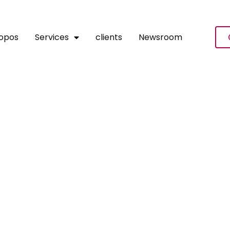
ropos
Services
clients
Newsroom
BC Oil, Gas And Power: Le 
cteur De L’énergie