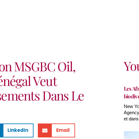
Yo
ion MSGBC Oil,
énégal Veut
Les Afr
issements Dans Le
biodiv
New Yor
Agency(
et dans
LinkedIn
Email