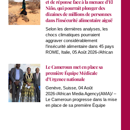
et de réponse face à la menace d’El
Niño, qui pourrait plonger des
dizaines de millions de personnes
dans l’insécurité alimentaire aiguë
Selon les dernières analyses, les
chocs climatiques pourraient
aggraver considérablement
l’insécurité alimentaire dans 45 pays
ROME, Italie, 05 Août 2026-/African
Le Cameroun met en place sa
première Équipe Médicale
d’Urgence nationale
Genève, Suisse, 04 Août
2026-/African Media Agency(AMA)/ –
Le Cameroun progresse dans la mise
en place de sa première Équipe