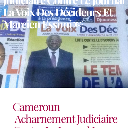
La Voix Des Décideurs Et
Marcien Essimi￼
Cameroun –
Acharnement Judiciaire