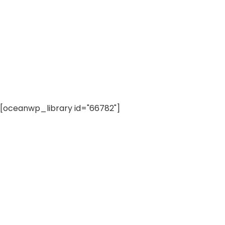
[oceanwp_library id="66782"]