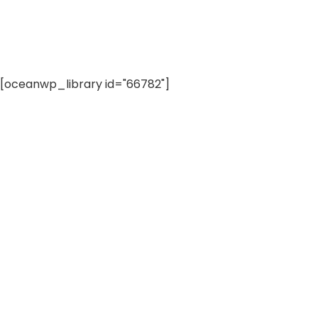
[oceanwp_library id="66782"]