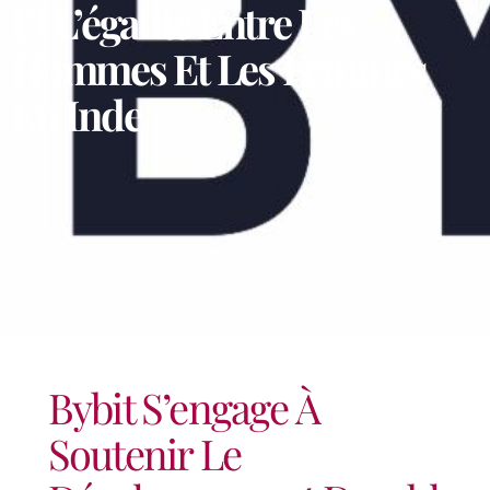
Et L’égalité Entre Les
Hommes Et Les Femmes
En Inde
Bybit S’engage À
Soutenir Le