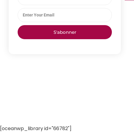
S'abonner
[oceanwp_library id="66782"]