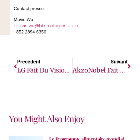
Contact presse
:
Mavis Wu
mavis.wu@hkstrategies.com
+852 2894 6356
Précédent
Suivant
LG Fait Du Visionnage Une Expérience Enrichissante En Dévoilant Une Nouvelle Série De Téléviseurs À Écran OLED En Côte D’Ivoire Et Au Sénégal
AkzoNobel Fait Bouger Les Choses En Lançant La Deuxième Édition De Son Concours Mondial De Start-Ups
You Might Also Enjoy
Le Programme alimentaire mondial