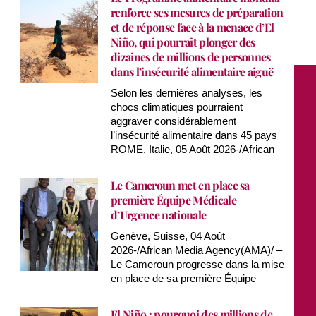
renforce ses mesures de préparation
et de réponse face à la menace d’El
Niño, qui pourrait plonger des
dizaines de millions de personnes
dans l’insécurité alimentaire aiguë
Selon les dernières analyses, les
chocs climatiques pourraient
aggraver considérablement
l’insécurité alimentaire dans 45 pays
ROME, Italie, 05 Août 2026-/African
Le Cameroun met en place sa
première Équipe Médicale
d’Urgence nationale
Genève, Suisse, 04 Août
2026-/African Media Agency(AMA)/ –
Le Cameroun progresse dans la mise
en place de sa première Équipe
El Niño : pourquoi des millions de