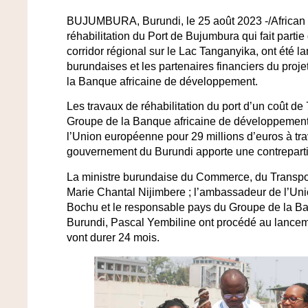
BUJUMBURA, Burundi, le 25 août 2023 -/African
réhabilitation du Port de Bujumbura qui fait parti
corridor régional sur le Lac Tanganyika, ont été l
burundaises et les partenaires financiers du proj
la Banque africaine de développement.
Les travaux de réhabilitation du port d’un coût de 
Groupe de la Banque africaine de développement 
l’Union européenne pour 29 millions d’euros à tr
gouvernement du Burundi apporte une contrepartie
La ministre burundaise du Commerce, du Transport
Marie Chantal Nijimbere ; l’ambassadeur de l’U
Bochu et le responsable pays du Groupe de la B
Burundi, Pascal Yembiline ont procédé au lanceme
vont durer 24 mois.