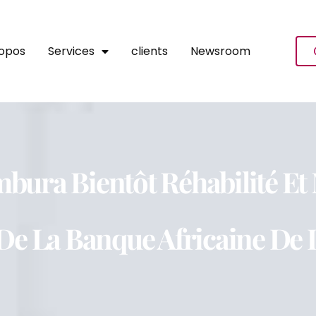
ropos
Services
clients
Newsroom
mbura Bientôt Réhabilité Et
e La Banque Africaine De 