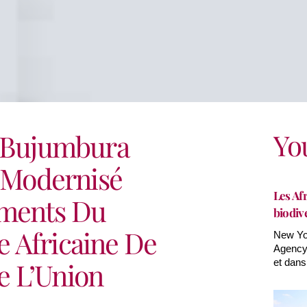
Yo
e Bujumbura
t Modernisé
Les Afr
ements Du
biodiv
 Africaine De
New Yor
Agency(
e L’Union
et dans