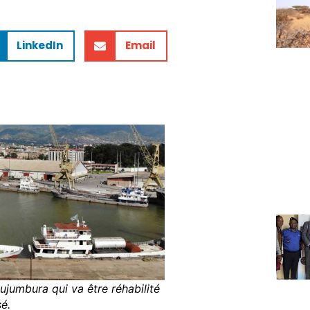
LinkedIn
Email
ujumbura qui va être réhabilité
é.