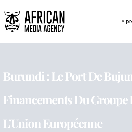
A p
Burundi : Le Port De Buju
Financements Du Groupe D
L’Union Européenne