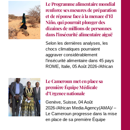
Le Programme alimentaire mondial
renforce ses mesures de préparation
et de réponse face à la menace d’El
Niño, qui pourrait plonger des
dizaines de millions de personnes
dans l’insécurité alimentaire aiguë
Selon les dernières analyses, les
chocs climatiques pourraient
aggraver considérablement
l’insécurité alimentaire dans 45 pays
ROME, Italie, 05 Août 2026-/African
Le Cameroun met en place sa
première Équipe Médicale
d’Urgence nationale
Genève, Suisse, 04 Août
2026-/African Media Agency(AMA)/ –
Le Cameroun progresse dans la mise
en place de sa première Équipe