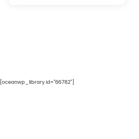
[oceanwp_library id="66782"]