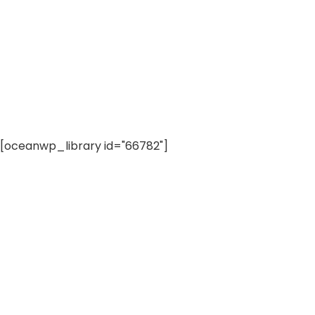
[oceanwp_library id="66782"]