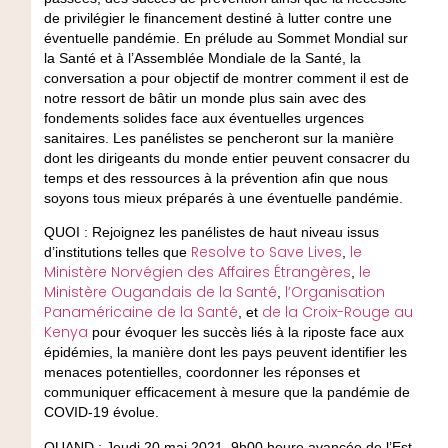
de privilégier le financement destiné à lutter contre une
éventuelle pandémie. En prélude au Sommet Mondial sur
la Santé et à l’Assemblée Mondiale de la Santé, la
conversation a pour objectif de montrer comment il est de
notre ressort de bâtir un monde plus sain avec des
fondements solides face aux éventuelles urgences
sanitaires. Les panélistes se pencheront sur la manière
dont les dirigeants du monde entier peuvent consacrer du
temps et des ressources à la prévention afin que nous
soyons tous mieux préparés à une éventuelle pandémie.
QUOI
: Rejoignez les panélistes de haut niveau issus
Resolve to Save Lives
le
d’institutions telles que
,
Ministère Norvégien des Affaires Étrangères
le
,
Ministère Ougandais de la Santé
l’Organisation
,
Panaméricaine de la Santé
de la Croix-Rouge au
, et
Kenya
pour évoquer les succès liés à la riposte face aux
épidémies, la manière dont les pays peuvent identifier les
menaces potentielles, coordonner les réponses et
communiquer efficacement à mesure que la pandémie de
COVID-19 évolue.
QUAND
: Jeudi 20 mai 2021, 9h00 heure avancée de l’Est