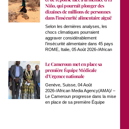
Niño, qui pourrait plonger des
dizaines de millions de personnes
dans l’insécurité alimentaire aiguë
Selon les dernières analyses, les
chocs climatiques pourraient
aggraver considérablement
l’insécurité alimentaire dans 45 pays
ROME, Italie, 05 Août 2026-/African
Le Cameroun met en place sa
première Équipe Médicale
d’Urgence nationale
Genève, Suisse, 04 Août
2026-/African Media Agency(AMA)/ –
Le Cameroun progresse dans la mise
en place de sa première Équipe