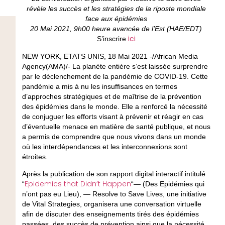
révèle les succès et les stratégies de la riposte mondiale
face aux épidémies
20 Mai 2021, 9h00 heure avancée de l’Est (HAE/EDT)
ici
S’inscrire
NEW YORK, ETATS UNIS, 18 Mai 2021 -/African Media
Agency(AMA)/- La planète entière s’est laissée surprendre
par le déclenchement de la pandémie de COVID-19. Cette
pandémie a mis à nu les insuffisances en termes
d’approches stratégiques et de maîtrise de la prévention
des épidémies dans le monde. Elle a renforcé la nécessité
de conjuguer les efforts visant à prévenir et réagir en cas
d’éventuelle menace en matière de santé publique, et nous
a permis de comprendre que nous vivons dans un monde
où les interdépendances et les interconnexions sont
étroites.
Après la publication de son rapport digital interactif intitulé
Epidemics that Didn’t Happen
“
“— (Des Epidémies qui
n’ont pas eu Lieu), — Resolve to Save Lives, une initiative
de Vital Strategies, organisera une conversation virtuelle
afin de discuter des enseignements tirés des épidémies
passées, des succès de prévention ainsi que la nécessité