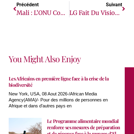
Précédent
Suivant
Mali : L’ONU Condamne Fermement Les Amputations De Civils À Gao
LG Fait Du Visionnage Une Expérience Enrichissante En Dévoilant Une Nouvelle Série De Téléviseurs À Écran OLED En Côte D’Ivoire Et Au Sénégal
You Might Also Enjoy
Les Africains en première ligne face à la crise de la
biodiversité
New York, USA, 08 Aout 2026-/African Media
Agency(AMA)/- Pour des millions de personnes en
Afrique et dans d’autres pays en
Le Programme alimentaire mondial
renforce ses mesures de préparation
et de réponse face à la menace d’El