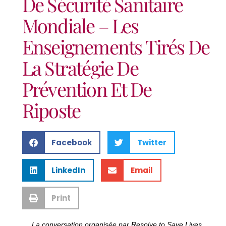
De Sécurité Sanitaire
Mondiale – Les
Enseignements Tirés De
La Stratégie De
Prévention Et De
Riposte
Facebook
Twitter
LinkedIn
Email
Print
La conversation organisée par Resolve to Save Lives