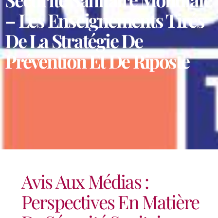
– Les Enseignements Tirés
De La Stratégie De
Prévention Et De Riposte
Avis Aux Médias :
Perspectives En Matière