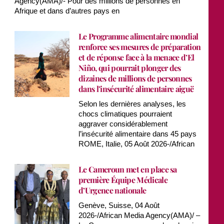
Agency(AMA)/- Pour des millions de personnes en
Afrique et dans d’autres pays en
Le Programme alimentaire mondial
renforce ses mesures de préparation
et de réponse face à la menace d’El
Niño, qui pourrait plonger des
dizaines de millions de personnes
dans l’insécurité alimentaire aiguë
Selon les dernières analyses, les
chocs climatiques pourraient
aggraver considérablement
l’insécurité alimentaire dans 45 pays
ROME, Italie, 05 Août 2026-/African
Le Cameroun met en place sa
première Équipe Médicale
d’Urgence nationale
Genève, Suisse, 04 Août
2026-/African Media Agency(AMA)/ –