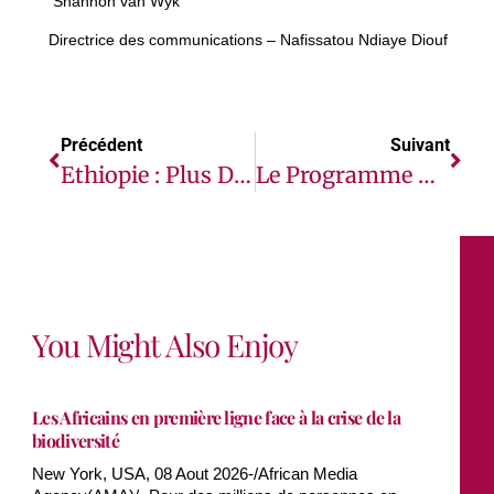
Shannon van Wyk
Directrice des communications – Nafissatou Ndiaye Diouf
Précédent
Suivant
Ethiopie : Plus D’un Million De Personnes Menacées Par Le Choléra, Alerte OCHA
Le Programme ANGA Et NIGCOMSAT Ltd, Conjointement Avec Thales Alenia Space Et L’Agence Nigériane De Gestion De L’espace Aérien, Accélèrent Le Développement Des Services SBAS Pour L’aviation En Afrique En Menant Des Vols De Démonstrations À L’Aéroport International Nnamdi Azikwe D’Abuja Au Nigéria
You Might Also Enjoy
Les Africains en première ligne face à la crise de la
biodiversité
New York, USA, 08 Aout 2026-/African Media