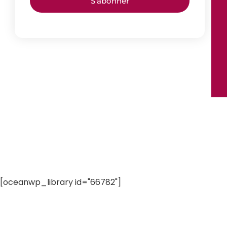
S'abonner
[oceanwp_library id="66782"]