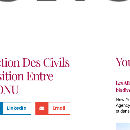
Yo
tion Des Civils
ition Entre
Les Afr
’ONU
biodiv
New Yor
Agency(
LinkedIn
Email
et dans