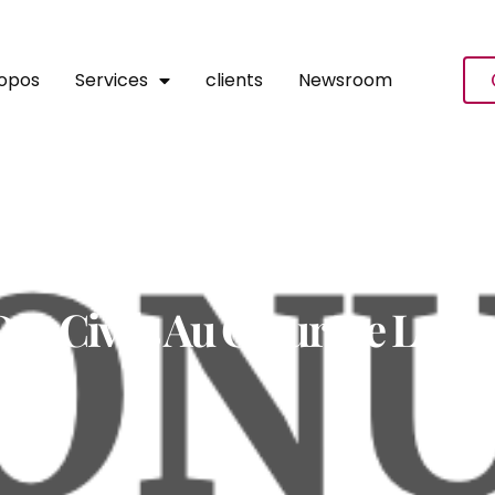
ropos
Services
clients
Newsroom
Des Civils Au Cœur De La Tr