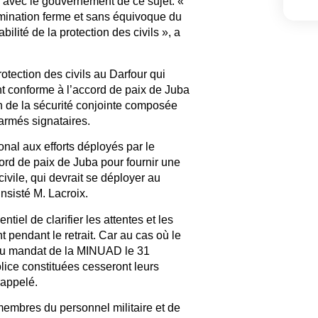
 avec le gouvernement de ce sujet. «
ermination ferme et sans équivoque du
lité de la protection des civils », a
ection des civils au Darfour qui
t conforme à l’accord de paix de Juba
en de la sécurité conjointe composée
rmés signataires.
onal aux efforts déployés par le
cord de paix de Juba pour fournir une
civile, qui devrait se déployer au
nsisté M. Lacroix.
iel de clarifier les attentes et les
pendant le retrait. Car au cas où le
n au mandat de la MINUAD le 31
lice constituées cesseront leurs
rappelé.
mbres du personnel militaire et de