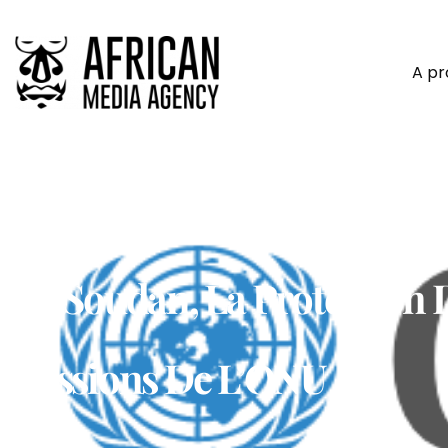
A p
Au Soudan, La Protection 
Missions De L’ONU