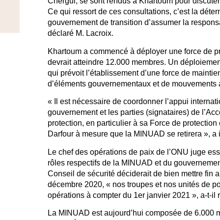
Chergui, se sont rendus à Khartoum pour discuter
Ce qui ressort de ces consultations, c’est la dét
gouvernement de transition d’assumer la responsabi
déclaré M. Lacroix.
Khartoum a commencé à déployer une force de prot
devrait atteindre 12.000 membres. Un déploiemen
qui prévoit l’établissement d’une force de mainti
d’éléments gouvernementaux et de mouvements a
« Il est nécessaire de coordonner l’appui internati
gouvernement et les parties (signataires) de l’Ac
protection, en particulier à sa Force de protection 
Darfour à mesure que la MINUAD se retirera », a i
Le chef des opérations de paix de l’ONU juge essent
rôles respectifs de la MINUAD et du gouvernement 
Conseil de sécurité déciderait de bien mettre fi
décembre 2020, « nos troupes et nos unités de po
opérations à compter du 1er janvier 2021 », a-t-il 
La MINUAD est aujourd’hui composée de 6.000 me