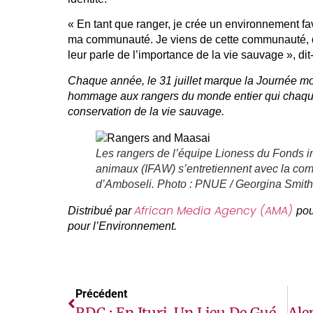
« En tant que ranger, je crée un environnement f
ma communauté. Je viens de cette communauté, 
leur parle de l’importance de la vie sauvage », dit-
Chaque année, le 31 juillet marque la Journée m
hommage aux rangers du monde entier qui chaque j
conservation de la vie sauvage.
Les rangers de l’équipe Lioness du Fonds in
animaux (IFAW) s’entretiennent avec la com
d’Amboseli. Photo : PNUE / Georgina Smith
African Media Agency (AMA)
Distribué par
pou
pour l’Environnement.
Précédent
RDC : En Ituri, Un Lieu De Guérison Et De Justice Pour Les Victimes De Violences Sexuelles Du Conflit