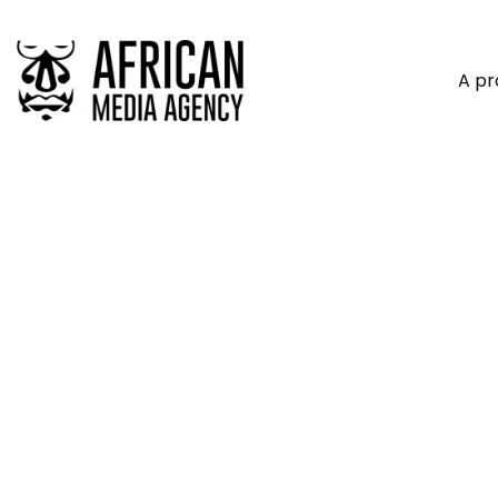
A p
Au-Delà Du Tourisme : Inv
Les Espaces Sauvages D’Af