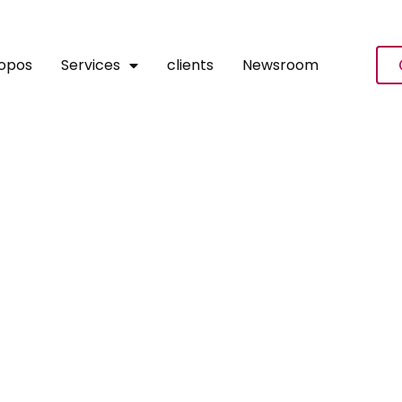
ropos
Services
clients
Newsroom
estir Dans Les Communauté
rique