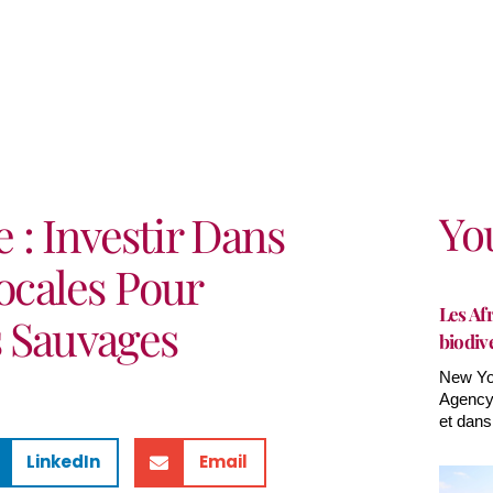
Yo
: Investir Dans
cales Pour
Les Afr
s Sauvages
biodiv
New Yor
Agency(
et dans
LinkedIn
Email