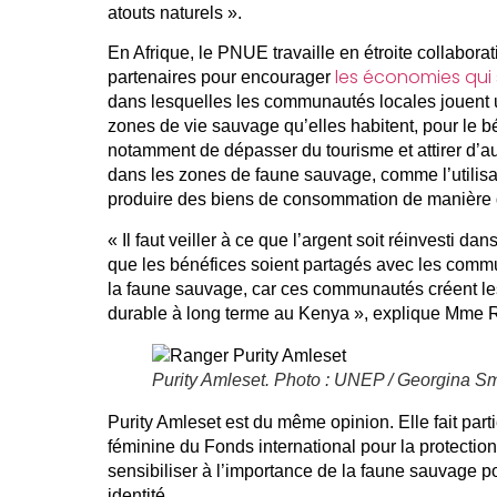
atouts naturels ».
En Afrique, le PNUE travaille en étroite collabor
les économies qui 
partenaires pour encourager
dans lesquelles les communautés locales jouent un
zones de vie sauvage qu’elles habitent, pour le bé
notamment de dépasser du tourisme et attirer d’au
dans les zones de faune sauvage, comme l’utilisa
produire des biens de consommation de manière 
« Il faut veiller à ce que l’argent soit réinvesti d
que les bénéfices soient partagés avec les commun
la faune sauvage, car ces communautés créent le
durable à long terme au Kenya », explique Mme 
Purity Amleset. Photo : UNEP / Georgina Sm
Purity Amleset est du même opinion. Elle fait par
féminine du Fonds international pour la protectio
sensibiliser à l’importance de la faune sauvage 
identité.