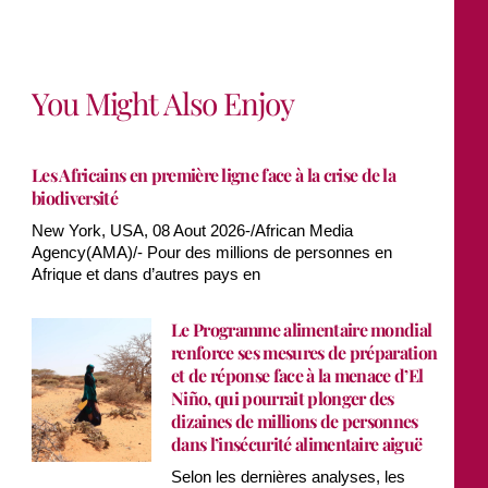
You Might Also Enjoy
Les Africains en première ligne face à la crise de la
biodiversité
New York, USA, 08 Aout 2026-/African Media
Agency(AMA)/- Pour des millions de personnes en
Afrique et dans d’autres pays en
Le Programme alimentaire mondial
renforce ses mesures de préparation
et de réponse face à la menace d’El
Niño, qui pourrait plonger des
dizaines de millions de personnes
dans l’insécurité alimentaire aiguë
Selon les dernières analyses, les