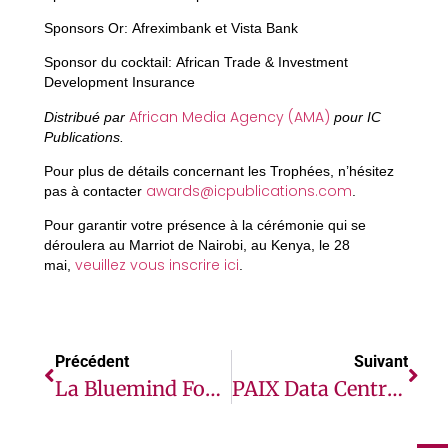
Sponsors Or:
Afreximbank et Vista Bank
Sponsor du cocktail:
African Trade & Investment
Development Insurance
African Media Agency (AMA)
Distribué par
pour IC
Publications.
Pour plus de détails concernant les Trophées, n’hésitez
awards@icpublications.com
pas à contacter
.
Pour garantir votre présence à la cérémonie qui se
déroulera au Marriot de Nairobi, au Kenya, le 28
veuillez vous inscrire ici
mai,
.
Précédent
Suivant
La Bluemind Foundation Et L’AIMF Lancent L’initiative « Villes Bleues » Pour Promouvoir Le Bien-Être Mental Dans Les Villes Francophones
PAIX Data Centres Annonce Une Coentreprise Avec Le Fonds Souverain De Djibouti Pour La Construction D’un Centre De Données Neutre En Matière De Cloud Et De Transporteurs À Djibouti.