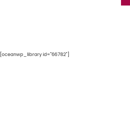
[oceanwp_library id="66782"]