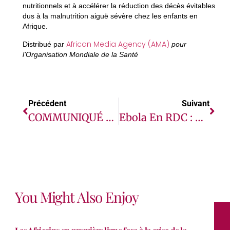
nutritionnels et à accélérer la réduction des décès évitables
dus à la malnutrition aiguë sévère chez les enfants en
Afrique.
African Media Agency (AMA)
Distribué par
pour
l’Organisation Mondiale de la Santé
Précédent
Suivant
COMMUNIQUÉ DE LA FONDATION GATES SUR LE FINANCEMENT DE LA RIPOSTE À L’ÉPIDÉMIE D’ÉBOLA
Ebola En RDC : Signes D’espoir À Bunia Après La Guérison De Quatre Infirmiers
You Might Also Enjoy