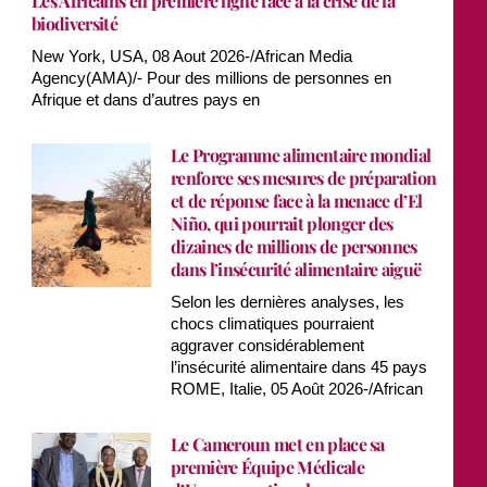
Les Africains en première ligne face à la crise de la
biodiversité
New York, USA, 08 Aout 2026-/African Media
Agency(AMA)/- Pour des millions de personnes en
Afrique et dans d’autres pays en
Le Programme alimentaire mondial
renforce ses mesures de préparation
et de réponse face à la menace d’El
Niño, qui pourrait plonger des
dizaines de millions de personnes
dans l’insécurité alimentaire aiguë
Selon les dernières analyses, les
chocs climatiques pourraient
aggraver considérablement
l’insécurité alimentaire dans 45 pays
ROME, Italie, 05 Août 2026-/African
Le Cameroun met en place sa
première Équipe Médicale