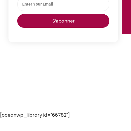
S'abonner
[oceanwp_library id="66782"]