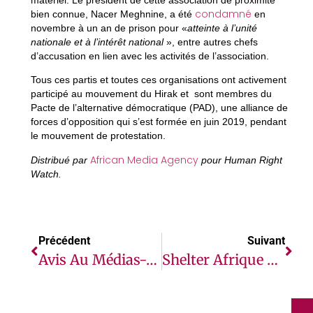
condamné
bien connue, Nacer Meghnine, a été
en
novembre à un an de prison pour «
atteinte à l’unité
nationale et à l’intérêt national
», entre autres chefs
d’accusation en lien avec les activités de l’association.
Tous ces partis et toutes ces organisations ont activement
participé au mouvement du Hirak et sont membres du
Pacte de l’alternative démocratique (PAD), une alliance de
forces d’opposition qui s’est formée en juin 2019, pendant
le mouvement de protestation.
African Media Agency
Distribué par
pour Human Right
Watch.
Précédent
Suivant
Avis Au Médias-Le 22 Février, Point De Presse Numérique Avec La Sous-Secrétaire D’État Adjointe, Akunna Cook, Et La Directrice Des Opérations Par Intérim De Prosper Africa, Leslie Marbury Sur L’engagement Des États-Unis En Faveur Du Commerce En Afrique.
Shelter Afrique Et Son Directeur Général Andrew Chimphondah Se Séparent