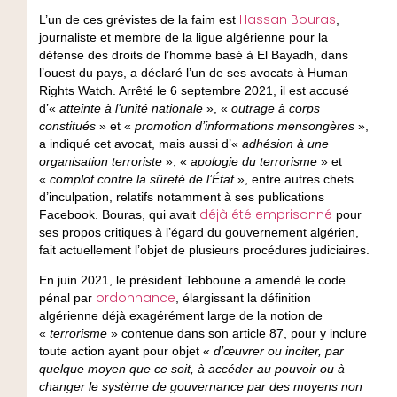
Hassan Bouras
L’un de ces grévistes de la faim est
,
journaliste et membre de la ligue algérienne pour la
défense des droits de l’homme basé à El Bayadh, dans
l’ouest du pays, a déclaré l’un de ses avocats à Human
Rights Watch. Arrêté le 6 septembre 2021, il est accusé
d’«
atteinte à l’unité nationale
», «
outrage à corps
constitués
» et «
promotion d’informations mensongères
»,
a indiqué cet avocat, mais aussi d’«
adhésion à une
organisation terroriste
», «
apologie du terrorisme
» et
«
complot contre la sûreté de l’État
», entre autres chefs
d’inculpation, relatifs notamment à ses publications
déjà été emprisonné
Facebook. Bouras, qui avait
pour
ses propos critiques à l’égard du gouvernement algérien,
fait actuellement l’objet de plusieurs procédures judiciaires.
En juin 2021, le président Tebboune a amendé le code
ordonnance
pénal par
, élargissant la définition
algérienne déjà exagérément large de la notion de
«
terrorisme
» contenue dans son article 87, pour y inclure
toute action ayant pour objet «
d’œuvrer ou inciter, par
quelque moyen que ce soit, à accéder au pouvoir ou à
changer le système de gouvernance par des moyens non