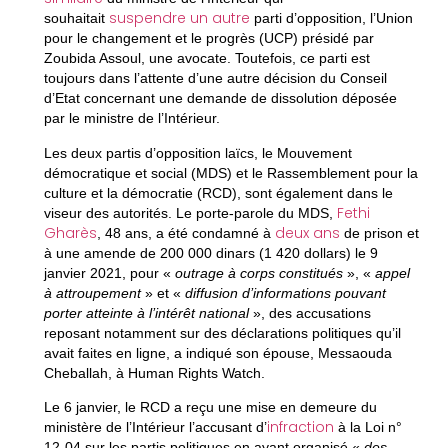
suspendre un autre
souhaitait
parti d’opposition, l’Union
pour le changement et le progrès (UCP) présidé par
Zoubida Assoul, une avocate. Toutefois, ce parti est
toujours dans l’attente d’une autre décision du Conseil
d’Etat concernant une demande de dissolution déposée
par le ministre de l’Intérieur.
Les deux partis d’opposition laïcs, le Mouvement
démocratique et social (MDS) et le Rassemblement pour la
culture et la démocratie (RCD), sont également dans le
Fethi
viseur des autorités. Le porte-parole du MDS,
Gharès
deux ans
, 48 ans, a été condamné à
de prison et
à une amende de 200 000 dinars (1 420 dollars) le 9
janvier 2021, pour «
outrage à corps constitués
», «
appel
à attroupement
» et «
diffusion d’informations pouvant
porter atteinte à l’intérêt national
», des accusations
reposant notamment sur des déclarations politiques qu’il
avait faites en ligne, a indiqué son épouse, Messaouda
Cheballah, à Human Rights Watch.
Le 6 janvier, le RCD a reçu une mise en demeure du
infraction
ministère de l’Intérieur l’accusant d’
à la Loi n°
12-04 sur les partis politiques en ayant organisé «
des