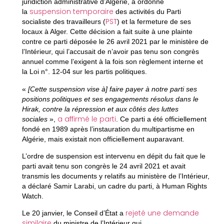
juridiction administrative d’Algérie, a ordonné
suspension temporaire
la
des activités du Parti
PST
socialiste des travailleurs (
) et la fermeture de ses
locaux à Alger. Cette décision a fait suite à une plainte
contre ce parti déposée le 26 avril 2021 par le ministère de
l’Intérieur, qui l’accusait de n’avoir pas tenu son congrès
annuel comme l’exigent à la fois son règlement interne et
la Loi n°. 12-04 sur les partis politiques.
«
[
Cette suspension vise à] faire payer à notre parti ses
positions politiques et ses engagements résolus dans le
Hirak, contre la répression et aux côtés des luttes
a affirmé le parti
sociales
»,
. Ce parti a été officiellement
fondé en 1989 après l’instauration du multipartisme en
Algérie, mais existait non officiellement auparavant.
L’ordre de suspension est intervenu en dépit du fait que le
parti avait tenu son congrès le 24 avril 2021 et avait
transmis les documents y relatifs au ministère de l’Intérieur,
a déclaré Samir Larabi, un cadre du parti, à Human Rights
Watch.
rejeté une demande
Le 20 janvier, le Conseil d’État a
similaire
du ministre de l’Intérieur qui