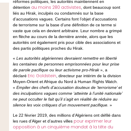
réformes politiques, les autorités maintiennent en
au moins 280 activistes
détention
, dont beaucoup sont
liés au Hirak, inculpés ou condamnés sur la base
d’accusations vagues. Certains font l’objet d’accusations
de terrorisme sur la base d’une définition de ce terme si
vaste que cela en devient arbitraire. Leur nombre a grimpé
en flèche au cours de la dernière année, alors que les
autorités ont également pris pour cible des associations et
des partis politiques proches du Hirak.
«
Les autorités algériennes devraient remettre en liberté
les centaines de personnes emprisonnées pour leur prise
de parole pacifique ou leur activisme pro-Hirak
», a
Eric Goldstein
déclaré
, directeur par intérim de la division
Moyen-Orient et Afrique du Nord à Human Rights Watch.
«
Empiler des chefs d’accusation douteux de ‘terrorisme’ et
des inculpations vagues comme ‘atteinte à l’unité nationale’
ne peut occulter le fait qu’il s’agit en réalité de réduire au
silence les voix critiques d’un mouvement pacifique.
»
Le 22 février 2019, des millions d’Algériens ont défilé dans
pour exprimer leur
les rues d’Alger et d’autres villes
opposition à un cinquième mandat à la tête du