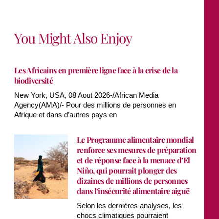
You Might Also Enjoy
Les Africains en première ligne face à la crise de la
biodiversité
New York, USA, 08 Aout 2026-/African Media
Agency(AMA)/- Pour des millions de personnes en
Afrique et dans d’autres pays en
Le Programme alimentaire mondial
renforce ses mesures de préparation
et de réponse face à la menace d’El
Niño, qui pourrait plonger des
dizaines de millions de personnes
dans l’insécurité alimentaire aiguë
Selon les dernières analyses, les
chocs climatiques pourraient